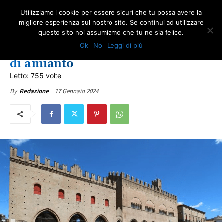
Utilizziamo i cookie per essere sicuri che tu possa avere la
migliore esperienza sul nostro sito. Se continui ad utilizzare
questo sito noi assumiamo che tu ne sia felice.
EMILIA ROMAGNA
NEWS AMIANTO
NOTIZIE DAL WEB
ULTIME NOTIZIE
Ok
No
Leggi di più
Rimini, nel 2023 via 18 tonnellate
di amianto
Letto: 755 volte
17 Gennaio 2024
By
Redazione