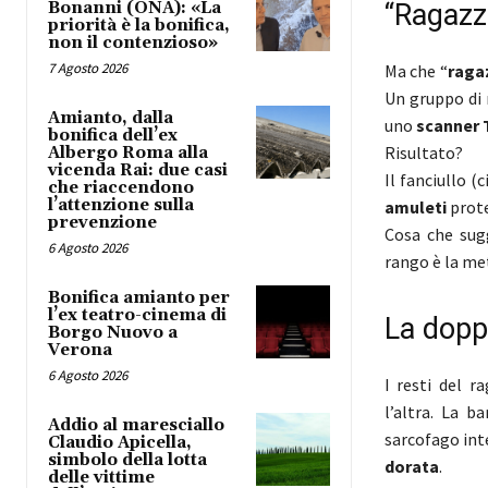
Bonanni (ONA): «La
“Ragazz
priorità è la bonifica,
non il contenzioso»
7 Agosto 2026
Ma che “
raga
Un gruppo di 
Amianto, dalla
uno
scanner
bonifica dell’ex
Risultato?
Albergo Roma alla
vicenda Rai: due casi
Il fanciullo 
che riaccendono
l’attenzione sulla
amuleti
prote
prevenzione
Cosa che sugg
6 Agosto 2026
rango è la me
Bonifica amianto per
l’ex teatro-cinema di
La dopp
Borgo Nuovo a
Verona
6 Agosto 2026
I resti del r
l’altra. La b
Addio al maresciallo
sarcofago inte
Claudio Apicella,
simbolo della lotta
dorata
.
delle vittime