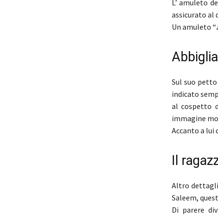
L’ amuleto de
assicurato al
Un amuleto “
Abbigli
Sul suo petto
indicato semp
al cospetto d
immagine most
Accanto a lui 
Il ragaz
Altro dettagl
Saleem, questo
Di parere di