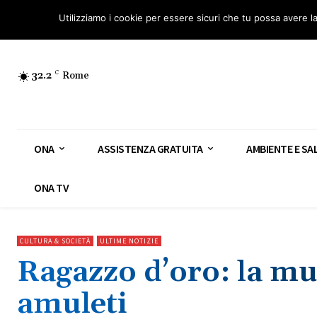
Osservatorio Nazionale Amianto: aderisci
Diventa Guardia Nazionale Ami
Utilizziamo i cookie per essere sicuri che tu possa avere l
32.2
C
Rome
ONA
ASSISTENZA GRATUITA
AMBIENTE E SA
ONA TV
CULTURA & SOCIETÀ
ULTIME NOTIZIE
Ragazzo d’oro: la m
amuleti