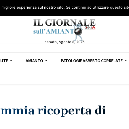
anto – AGN
Consulenza legale gratuita: civile, penale e lavoro
Segnala – AGN
a migliore esperienza sul nostro sito. Se continui ad utilizzare questo si
sabato, Agosto 8, 2026
LUTE
AMIANTO
PATOLOGIE ASBESTO CORRELATE
ummia ricoperta di