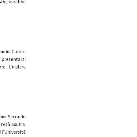
ide
, avrebbe
anchi
. Colore
r presentarsi
ara. Un’altra
one
. Secondo
l’età adulta.
l’Università