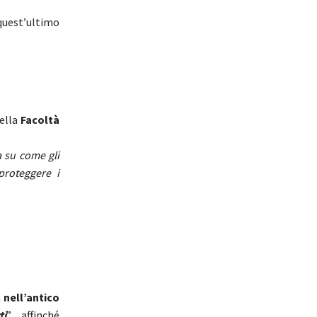
(quest’ultimo
ella
Facoltà
a su come gli
proteggere i
a
nell’antico
ti
”, affinché