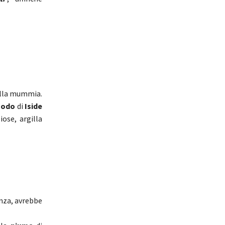
della mummia.
Nodo
di
Iside
iose, argilla
anza, avrebbe