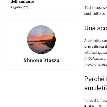
dell’amianto
4 Agosto 2026
Tutti i suoi
o
sostituito con
Una sco
A definirla co
di medicina
d
«
Poiché quest
imbalsamator
Simona Mazza
morti»
, ha ag
Perché i
amuleti
In realtà, l’u
Egitto
. Gli 