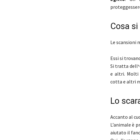
proteggessero 
Cosa si
Le scansioni m
Essi si trovan
Si tratta dell
e altri. Molt
cotta e altri m
Lo scar
Accanto al cu
L’animale è p
aiutato il fan