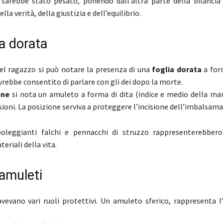
 sarebbe stato pesato, ponendo dall’altra parte della bilancia
della verità, della giustizia e dell’equilibrio.
a dorata
el ragazzo si può notare la presenza di una
foglia dorata
a for
vrebbe consentito di parlare con gli dei dopo la morte.
ene
si nota un amuleto a forma di dita (indice e medio della man
ioni. La posizione serviva a proteggere l’incisione dell’imbalsama
oleggianti falchi e pennacchi di struzzo rappresenterebbero
teriali della vita.
amuleti
avevano vari ruoli protettivi. Un amuleto sferico, rappresenta l