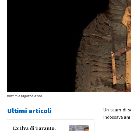
mummia ragazzo d'oro
Ultimi articoli
Un team di sc
indossava
amu
Ex Ilva di Taranto,