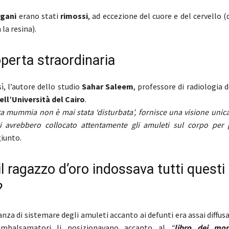
rgani
erano stati
rimossi
, ad eccezione del cuore e del cervello 
 la resina).
perta straordinaria
sì, l’autore dello studio
Sahar
Saleem
, professore di radiologia d
ell’Università del Cairo
.
a mummia non è mai stata ‘disturbata’, fornisce una visione unic
i avrebbero collocato attentamente gli amuleti sul corpo per 
giunto.
l ragazzo d’oro indossava tutti questi
?
sanza di sistemare degli amuleti accanto ai defunti era assai diffus
imbalsamatori li posizionavano accanto al
“
libro dei mor