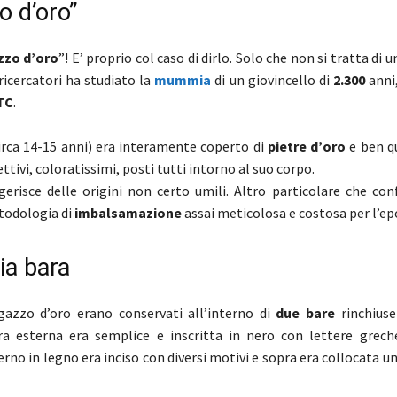
o d’oro”
zzo d’oro
”! E’ proprio col caso di dirlo. Solo che non si tratta di 
ricercatori ha studiato la
mummia
di un giovincello di
2.300
anni,
TC
.
(circa 14-15 anni) era interamente coperto di
pietre d’oro
e ben q
ttivi, coloratissimi, posti tutti intorno al suo corpo.
erisce delle origini non certo umili. Altro particolare che con
todologia di
imbalsamazione
assai meticolosa e costosa per l’ep
ia bara
agazzo d’oro erano conservati all’interno di
due bare
rinchiuse
ara esterna era semplice e inscritta in nero con lettere grech
rno in legno era inciso con diversi motivi e sopra era collocata u