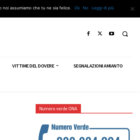
Segnala – Repac
to noi assumiamo che tu ne sia felice.
Ok
No
Leggi di più
VITTIME DEL DOVERE
SEGNALAZIONI AMIANTO
Numero verde ONA