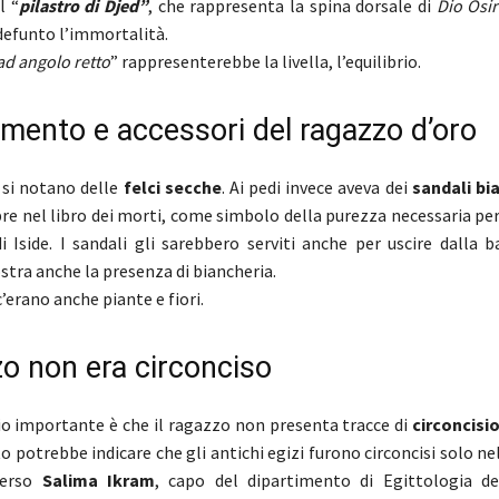
l “
pilastro di Djed”
, che rappresenta la spina dorsale di
Dio Osir
 defunto l’immortalità.
ad angolo retto
” rappresenterebbe la livella, l’equilibrio.
amento e accessori del ragazzo d’oro
 si notano delle
felci secche
. Ai pedi invece aveva dei
sandali bi
re nel libro dei morti, come simbolo della purezza necessaria pe
i Iside. I sandali gli sarebbero serviti anche per uscire dalla b
ra anche la presenza di biancheria.
c’erano anche piante e fiori.
zo non era circonciso
io importante è che il ragazzo non presenta tracce di
circoncisi
 potrebbe indicare che gli antichi egizi furono circoncisi solo nel
verso
Salima
Ikram
, capo del dipartimento di Egittologia del