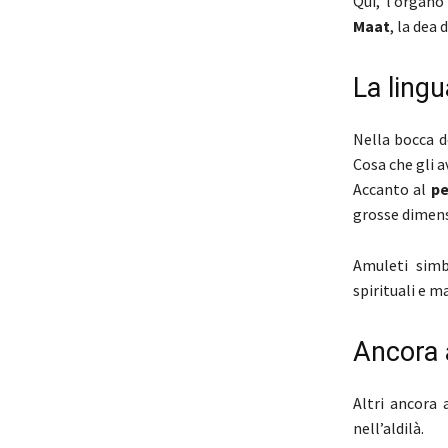
Qui, l’organo
Maat
, la dea 
La lingu
Nella bocca d
Cosa che gli a
Accanto al
p
grosse dimens
Amuleti simb
spirituali e ma
Ancora 
Altri ancora 
nell’aldilà.