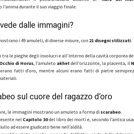
l’anima durante il suo viaggio finale.
 vede dalle immagini?
ostrano i 49 amuleti, di diverse misure, con
21 disegni stilizzati
.
o tra le pieghe degli involucri e all’interno della cavità corporea 
‘Occhio di Horus
, l’amuleto
akhet
dell’orizzonte, la placenta, il
i erano fatti d’oro, mentre alcuni erano fatti di pietre semiprez
ateriali.
abeo sul cuore del ragazzo d’oro
ore, le immagini mostrano un amuleto a forma di
scarabeo
.
resente nel
Capitolo 30
del libro dei morti e, secondo l’antica us
ciullo ad essere giudicato bene nell’aldilà.