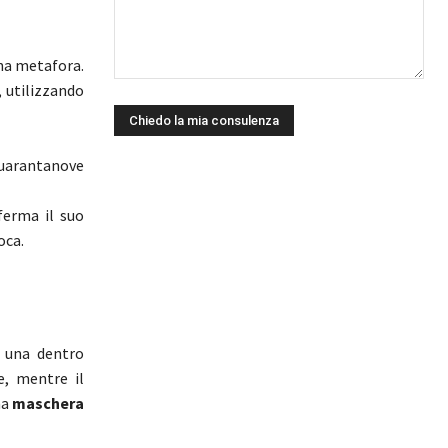
una metafora.
 utilizzando
uarantanove
ferma il suo
oca.
 una dentro
e, mentre il
na
maschera