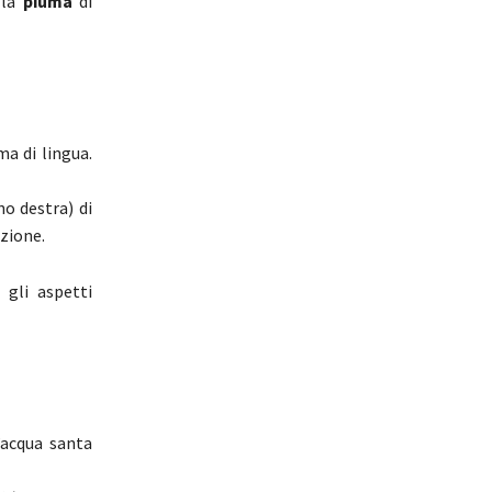
 la
piuma
di
ma di lingua.
o destra) di
zione.
 gli aspetti
’acqua santa