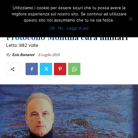
Utilizziamo i cookie per essere sicuri che tu possa avere la
migliore esperienza sul nostro sito. Se continui ad utilizzare
questo sito noi assumiamo che tu ne sia felice.
NEWS URANIO IMPOVERITO: ARTICOLI E NOVITÀ SULLA TUTELA DEGLI ESPOSTI
Ok
No
Leggi di più
ULTIME NOTIZIE
Protocollo Montilla cura militari
Letto: 982 volte
8 Luglio 2019
By
Ezio Bonanni