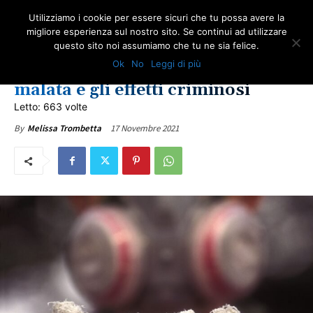
Utilizziamo i cookie per essere sicuri che tu possa avere la
migliore esperienza sul nostro sito. Se continui ad utilizzare
questo sito noi assumiamo che tu ne sia felice.
AMBIENTE
NEWS AMIANTO
ULTIME NOTIZIE
Ok
No
Leggi di più
Progetto Amianto: la società
malata e gli effetti criminosi
Letto: 663 volte
17 Novembre 2021
By
Melissa Trombetta