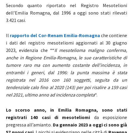
Secondo quanto riportato nel Registro Mesotelioni
dell’Emilia Romagna, dal 1996 a oggi sono stati rilevati
3.421 casi.
Il
rapporto del Cor-Renam Emilia-Romagna
che contiene
i dati del registro mesoteliomi aggiornati al 30 giugno
2023, evidenzia che ““
Il mesotelioma maligno conferma,
anche in Regione Emilia-Romagna, le sue caratteristiche di
tumore raro ma con aumento costante dell’incidenza, in
entrambi i generi, dal 1996: la punta massima è stata
registrata nel 2016 con 160 soggetti, seguita da un
tendenziale calo fino al 2020 (143) per poi risalire a 159 casi
nel 2021, ultimo anno ad incidenza completa
“.
Lo scorso anno, in Emilia Romagna, sono stati
registrati 140 casi di mesoteliomi
da esposizione
pregressa all’amianto.
Da gennaio 2023 a oggi ci sono già
57 nuovi casi
. I picchi si evidenziano nelle città di
Ravenna