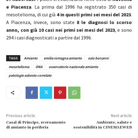
e Piacenza
. La prima dal 1996 ha registrato 350 casi di
mesotelioma, di cui già
4 in questi primi sei mesi del 2023
.
A Piacenza, invece, sono state
8
le diagnosi lo scorso
anno, con già 10 casi nei primi sei mesi del 2023
, e sono
294 i casi diagnosticati a partire dal 1996.
TAGS
Amianto
emilia romagna amianto
ezio bonanni
mesotelioma
ONA
osservatorio nazionale amianto
patologie asbesto correlate
Previous article
Next article
Casal di Principe, sversamento
Ambiente, salute e
di amianto in periferia
sostenibilità in CINEMAEWEB