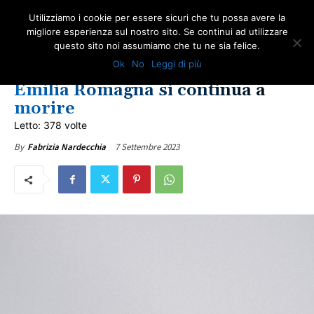
Utilizziamo i cookie per essere sicuri che tu possa avere la
migliore esperienza sul nostro sito. Se continui ad utilizzare
questo sito noi assumiamo che tu ne sia felice.
EMILIA ROMAGNA
IN PRIMO PIANO
NEWS AMIANTO
ULTIME NOTIZIE
Ok
No
Leggi di più
Problema amianto: nel 2023 in
Emilia Romagna si continua a
morire
Letto: 378 volte
7 Settembre 2023
By
Fabrizia Nardecchia