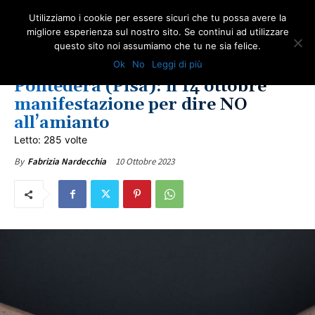
Utilizziamo i cookie per essere sicuri che tu possa avere la
migliore esperienza sul nostro sito. Se continui ad utilizzare
questo sito noi assumiamo che tu ne sia felice.
IN PRIMO PIANO
NEWS AMIANTO
NOTIZIE DAL WEB
TOSCANA
Ok
No
Leggi di più
ULTIME NOTIZIE
Pontedera (Pisa): il 14 ottobre
manifestazione per dire NO
all’amianto
Letto: 285 volte
10 Ottobre 2023
By
Fabrizia Nardecchia