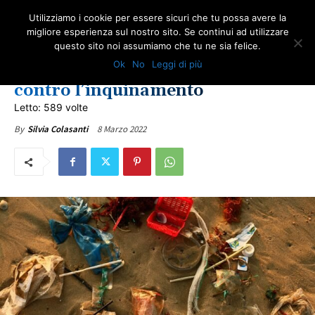
Utilizziamo i cookie per essere sicuri che tu possa avere la
migliore esperienza sul nostro sito. Se continui ad utilizzare
questo sito noi assumiamo che tu ne sia felice.
AMBIENTE
ULTIME NOTIZIE
Ok
No
Leggi di più
Plastica, 175 Paesi dell’Onu
contro l’inquinamento
Letto: 589 volte
8 Marzo 2022
By
Silvia Colasanti