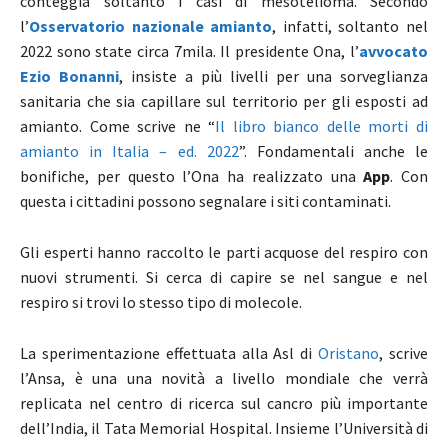
conteggia soltanto i casi di mesotelioma. Secondo
l’
Osservatorio nazionale amianto
, infatti, soltanto nel
2022 sono state circa 7mila. Il presidente Ona, l’
avvocato
Ezio Bonanni
, insiste a più livelli per una sorveglianza
sanitaria che sia capillare sul territorio per gli esposti ad
amianto. Come scrive ne “
Il libro bianco delle morti di
amianto in Italia – ed. 2022
”. Fondamentali anche le
bonifiche, per questo l’Ona ha realizzato una
App
. Con
questa i cittadini possono segnalare i siti contaminati.
Gli esperti hanno raccolto le parti acquose del respiro con
nuovi strumenti. Si cerca di capire se nel sangue e nel
respiro si trovi lo stesso tipo di molecole.
La sperimentazione effettuata alla Asl di
Oristano
, scrive
l’Ansa, è una una novità a livello mondiale che verrà
replicata nel centro di ricerca sul cancro più importante
dell’India, il Tata Memorial Hospital. Insieme l’Università di