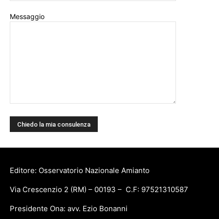
Messaggio
Editore: Osservatorio Nazionale Amianto
Via Crescenzio 2 (RM) – 00193 – C.F: 97521310587
Presidente Ona: avv. Ezio Bonanni