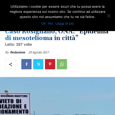
Utilizziamo i cookie per essere sicuri che tu possa avere la
migliore esperienza sul nostro sito. Se continui ad utilizzare
questo sito noi assumiamo che tu ne sia felice.
COMUNICATI ONA
IN PRIMO PIANO
LOTTA ALL'AMIANTO
Ok
No
Leggi di più
PREPENSIONAMENTO DA AMIANTO
TOSCANA
ULTIME NOTIZIE
Caso Rosignano, ONA: “Epidemia
di mesotelioma in città”
Letto: 397 volte
29 Agosto 2017
By
Redazione