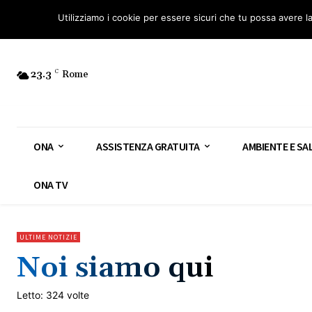
Osservatorio Nazionale Amianto: aderisci
Diventa Guardia Nazionale Ami
Utilizziamo i cookie per essere sicuri che tu possa avere l
23.3
C
Rome
ONA
ASSISTENZA GRATUITA
AMBIENTE E SA
ONA TV
ULTIME NOTIZIE
Noi siamo qui
Letto: 324 volte