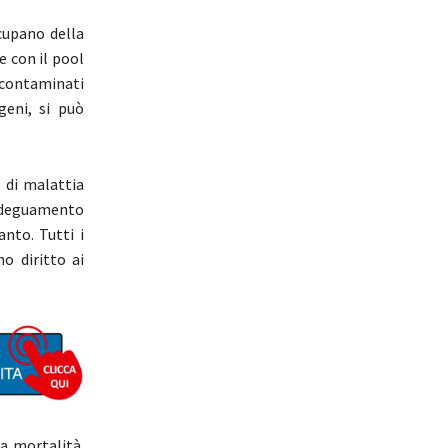
cupano della
e con il pool
 contaminati
geni, si può
e di malattia
’adeguamento
anto. Tutti i
o diritto ai
a mortalità.