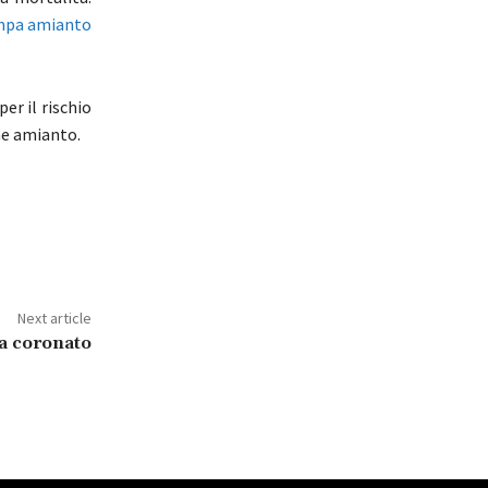
mpa amianto
er il rischio
me amianto.
Next article
a coronato