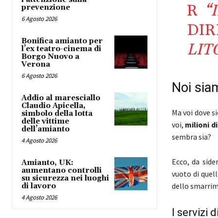
R
“
prevenzione
6 Agosto 2026
DI
Bonifica amianto per
LIT
l’ex teatro-cinema di
Borgo Nuovo a
Verona
6 Agosto 2026
Noi siam
Addio al maresciallo
Claudio Apicella,
Ma voi dove s
simbolo della lotta
delle vittime
voi,
milioni d
dell’amianto
sembra sia?
4 Agosto 2026
Ecco, da side
Amianto, UK:
aumentano controlli
vuoto di quel
su sicurezza nei luoghi
dello smarrim
di lavoro
4 Agosto 2026
I servizi