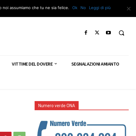
Segnala – Repac
to noi assumiamo che tu ne sia felice.
Ok
No
Leggi di più
VITTIME DEL DOVERE
SEGNALAZIONI AMIANTO
Numero verde ONA