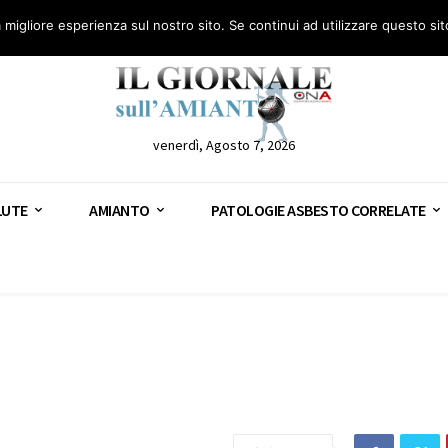
anto – AGN
Consulenza legale gratuita: civile, penale e lavoro
Segnala – AGN
a migliore esperienza sul nostro sito. Se continui ad utilizzare questo si
venerdì, Agosto 7, 2026
LUTE
AMIANTO
PATOLOGIE ASBESTO CORRELATE