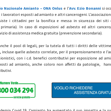
io Nazionale Amianto – ONA Onlus
e l’
Avv. Ezio Bonanni
si oc
i i lavoratori esposti ad amianto e altri cancerogeni. L’associazion
ssiste i cittadini per la bonifica e messa in sicurezza dei siti
primaria). In caso di esposizioni ad asbesto ed altri cancero
rvizio di assistenza medica gratuita (prevenzione secondaria).
che il pool di legali, per la tutela di tutti i diritti delle vittim
, incluse quelle asbesto correlate, per il prepensionamento e l
ionistici, con i c.d. benefici contributivi per esposizione ad ami
posti ad amianto, anche coloro non affetti da patologie, hann
ibutivi.
demia Covid 19, l’amianto ha aumentato il suo impatto e la su