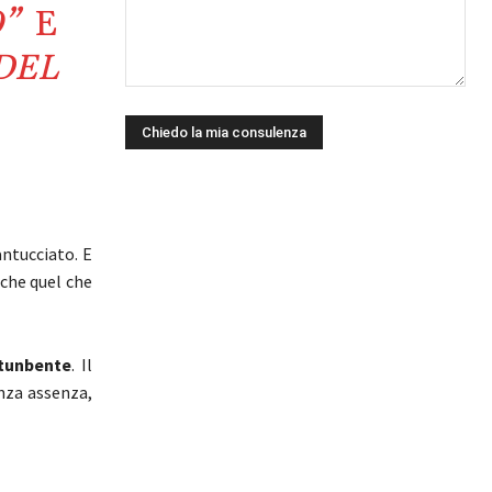
”
E
DEL
antucciato. E
 che quel che
tunbente
. Il
enza assenza,