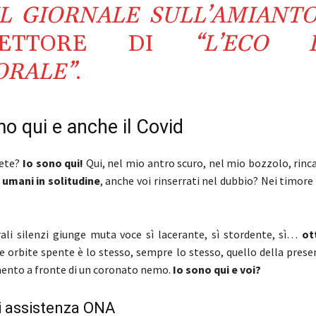
IL GIORNALE SULL’AMIANTO
RETTORE DI
“L’ECO 
ORALE”
.
o qui e anche il Covid
iete?
Io sono qui!
Qui, nel mio antro scuro, nel mio bozzolo, rinc
i umani in solitudine
, anche voi rinserrati nel dubbio? Nei timore
rali silenzi giunge muta voce sì lacerante, sì stordente, sì…
ot
le orbite spente è lo stesso, sempre lo stesso, quello della pres
ento a fronte di un coronato nemo.
Io sono qui e voi?
 di assistenza ONA