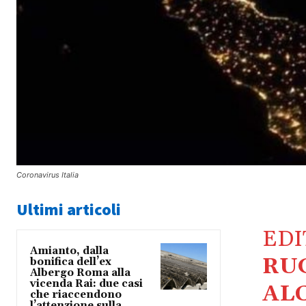
Coronavirus Italia
Ultimi articoli
ED
Amianto, dalla
RU
bonifica dell’ex
Albergo Roma alla
vicenda Rai: due casi
AL
che riaccendono
l’attenzione sulla