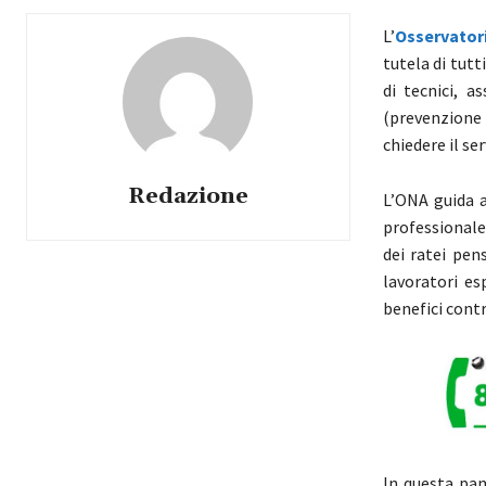
L’
Osservator
tutela di tutt
di tecnici, a
(prevenzione 
chiedere il se
Redazione
L’ONA guida an
professionale
dei ratei pens
lavoratori es
benefici contr
In questa pan