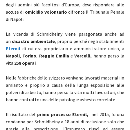
degli uomini più facoltosi d’Europa, deve rispondere alle
accuse di
omicidio volontario
difronte il Tribunale Penale
di Napoli.
La vicenda di Schmidheiny viene paragonata anche ad
un
disastro ambientale
, proprio perché negli stabilimenti
Eternit
di cui era proprietario e amministratore unico, a
Napoli
,
Torino
,
Reggio Emilia
e
Vercelli,
hanno perso la
vita
258 operai
.
Nelle fabbriche dello svizzero venivano lavorati materiali in
amianto e proprio a causa della lunga esposizione alle
polveri di asbesto, hanno perso la vita molti lavoratori, che
hanno contratto una delle patologie asbesto correlate.
Il risultato del
primo processo Eternit,
nel 2015, fu una
condanna per Schmidheiny a 18 anni di reclusione solo che
grazie alla prescrizione, l’imputato riuscì ad essere