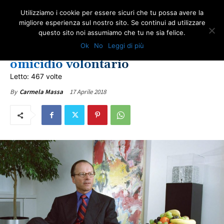
Utilizziamo i cookie per essere sicuri che tu possa avere la
migliore esperienza sul nostro sito. Se continui ad utilizzare
questo sito noi assumiamo che tu ne sia felice.
GIUSTIZIA
NEWS AMIANTO
REGIONE CAMPANIA
ULTIME NOTIZIE
Ok
No
Leggi di più
Schmidheiny accusato di
omicidio volontario
Letto: 467 volte
17 Aprile 2018
By
Carmela Massa