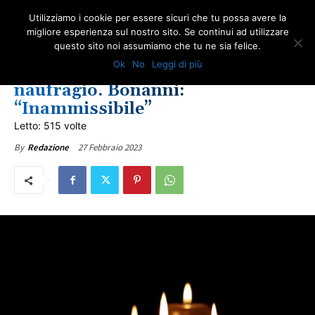
Utilizziamo i cookie per essere sicuri che tu possa avere la
migliore esperienza sul nostro sito. Se continui ad utilizzare
questo sito noi assumiamo che tu ne sia felice.
IN PRIMO PIANO
ULTIME NOTIZIE
Ok
No
Leggi di più
Calabria, 100 morti nel
naufragio. Bonanni:
“Inammissibile”
Letto: 515 volte
27 Febbraio 2023
By
Redazione