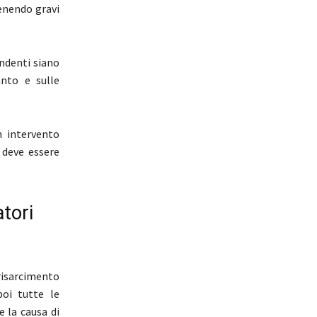
venendo gravi
ndenti siano
anto e sulle
n intervento
 deve essere
atori
risarcimento
poi tutte le
e la causa di