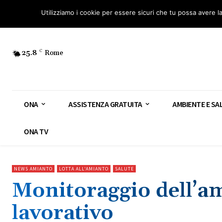
Osservatorio Nazionale Amianto: aderisci
Diventa Guardia Nazionale Ami
Utilizziamo i cookie per essere sicuri che tu possa avere l
25.8
C
Rome
ONA
ASSISTENZA GRATUITA
AMBIENTE E SA
ONA TV
NEWS AMIANTO
LOTTA ALL'AMIANTO
SALUTE
Monitoraggio dell’a
lavorativo