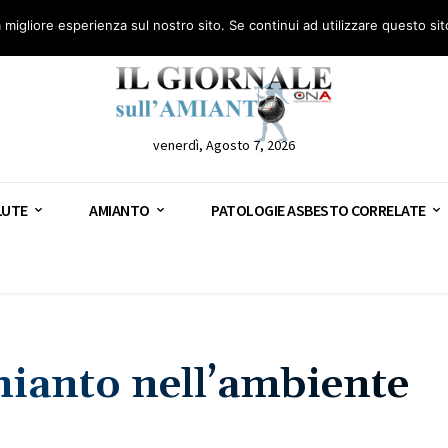
anto – AGN
Consulenza legale gratuita: civile, penale e lavoro
Segnala – AGN
a migliore esperienza sul nostro sito. Se continui ad utilizzare questo si
venerdì, Agosto 7, 2026
LUTE
AMIANTO
PATOLOGIE ASBESTO CORRELATE
mianto nell’ambiente