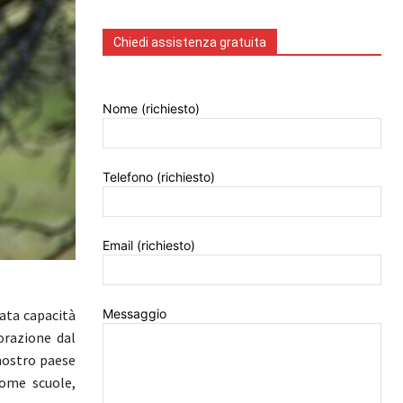
Chiedi assistenza gratuita
Nome (richiesto)
Telefono (richiesto)
Email (richiesto)
Messaggio
vata capacità
orazione dal
 nostro paese
come scuole,