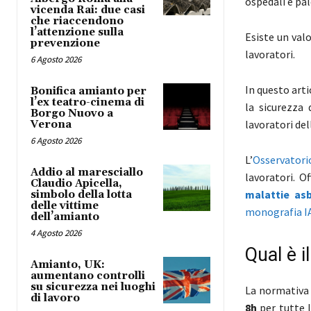
ospedali e pal
vicenda Rai: due casi
che riaccendono
l’attenzione sulla
Esiste un val
prevenzione
lavoratori.
6 Agosto 2026
In questo art
Bonifica amianto per
l’ex teatro-cinema di
la sicurezza 
Borgo Nuovo a
lavoratori del
Verona
6 Agosto 2026
L’
Osservatori
Addio al maresciallo
lavoratori. O
Claudio Apicella,
malattie as
simbolo della lotta
delle vittime
monografia I
dell’amianto
4 Agosto 2026
Qual è i
Amianto, UK:
aumentano controlli
su sicurezza nei luoghi
La normativa 
di lavoro
8h
per tutte l