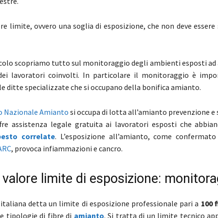
estre.
ore limite, ovvero una soglia di esposizione, che non deve essere
icolo scopriamo tutto sul monitoraggio degli ambienti esposti ad
dei lavoratori coinvolti. In particolare il monitoraggio è impo
le ditte specializzate che si occupano della bonifica amianto.
o Nazionale Amianto
si occupa di lotta all’amianto prevenzione e 
ffre assistenza legale gratuita ai lavoratori esposti che abbia
besto correlate
. L’esposizione all’amianto, come confermato 
ARC
, provoca infiammazioni e cancro.
l valore limite di esposizione: monitor
italiana detta un limite di esposizione professionale pari a
100 f
e tipologie di fibre di
amianto
. Si tratta di un limite tecnico app