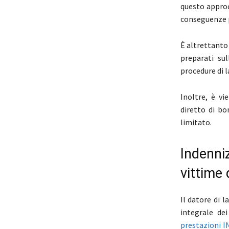
questo approc
conseguenze p
È altrettanto
preparati su
procedure di l
Inoltre, è v
diretto di bo
limitato.
Indenniz
vittime 
Il datore di 
integrale dei
prestazioni I