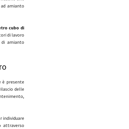
ne ad amianto
etro cubo di
ori di lavoro
 di amianto
ro
se è presente
ilascio delle
ontenimento,
r individuare
o attraverso