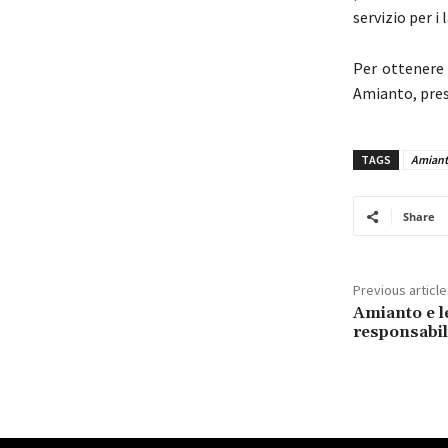
servizio per i
Per ottenere 
Amianto, pres
TAGS
Amian
Share
Previous article
Amianto e l
responsabili