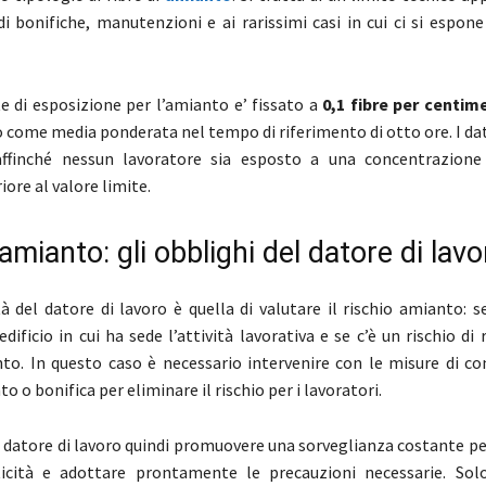
 di bonifiche, manutenzioni e ai rarissimi casi in cui ci si espo
te di esposizione per l’amianto e’ fissato a
0,1 fibre per centim
o come media ponderata nel tempo di riferimento di otto ore. I dat
ffinché nessun lavoratore sia esposto a una concentrazione
iore al valore limite.
amianto: gli obblighi del datore di lavo
à del datore di lavoro è quella di valutare il rischio amianto: 
dificio in cui ha sede l’attività lavorativa e se c’è un rischio di r
nto. In questo caso è necessario intervenire con le misure di c
 o bonifica per eliminare il rischio per i lavoratori.
 datore di lavoro quindi promuovere una sorveglianza costante pe
iticità e adottare prontamente le precauzioni necessarie. Sol