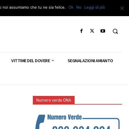
Segnala – Repac
to noi assumiamo che tu ne sia felice.
Ok
No
Leggi di più
VITTIME DEL DOVERE
SEGNALAZIONI AMIANTO
Numero verde ONA