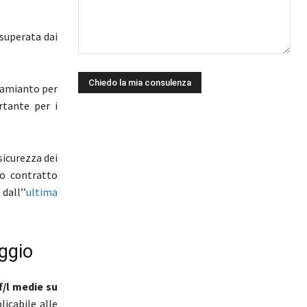
 superata dai
 amianto per
rtante per i
sicurezza dei
no contratto
dall’’
ultima
aggio
f/l medie su
licabile alle