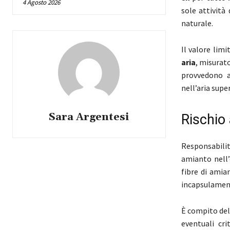
4 Agosto 2026
sole attività
naturale.
Il valore limi
aria
, misurat
provvedono a
nell’aria super
Sara Argentesi
Rischio 
Responsabilit
amianto nell’e
fibre di amia
incapsulamento
È compito del
eventuali cr