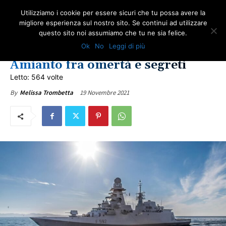
Utilizziamo i cookie per essere sicuri che tu possa avere la
migliore esperienza sul nostro sito. Se continui ad utilizzare
questo sito noi assumiamo che tu ne sia felice.
NEWS AMIANTO
FORZE ARMATE
ULTIME NOTIZIE
Ok
No
Leggi di più
Mistero Difesa: morti per
Amianto fra omertà e segreti
Letto: 564 volte
19 Novembre 2021
By
Melissa Trombetta