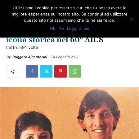
Utilizziamo i cookie per essere sicuri che tu possa avere la
migliore esperienza sul nostro sito. Se continui ad utilizzare
questo sito noi assumiamo che tu ne sia felice.
EDITORIALI
Ok
No
Leggi di più
Lenzi, maestro di vita e sport:
icona storica nel 60° AICS
Letto: 591 volte
24 Gennaio 2022
By
Ruggero Alcanterini