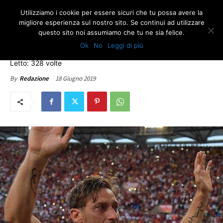
Utilizziamo i cookie per essere sicuri che tu possa avere la
migliore esperienza sul nostro sito. Se continui ad utilizzare
questo sito noi assumiamo che tu ne sia felice.
EDITORIALI
ULTIME NOTIZIE
Ok
No
Leggi di più
L’APPARTENENZA DI TOTTI
Letto: 328 volte
18 Giugno 2019
By
Redazione