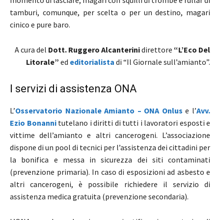
momento di lasciare, magari con squilli di trombe e rullar di
tamburi, comunque, per scelta o per un destino, magari
cinico e pure baro.
A cura del
Dott. Ruggero Alcanterini
direttore
“L’Eco Del
Litorale”
ed
editorialista
di “Il Giornale sull’amianto”.
I servizi di assistenza ONA
L’
Osservatorio Nazionale Amianto – ONA Onlus
e l’
Avv.
Ezio Bonanni
tutelano i diritti di tutti i lavoratori esposti e
vittime dell’amianto e altri cancerogeni. L’associazione
dispone di un pool di tecnici per l’assistenza dei cittadini per
la bonifica e messa in sicurezza dei siti contaminati
(prevenzione primaria). In caso di esposizioni ad asbesto e
altri cancerogeni, è possibile richiedere il servizio di
assistenza medica gratuita (prevenzione secondaria).