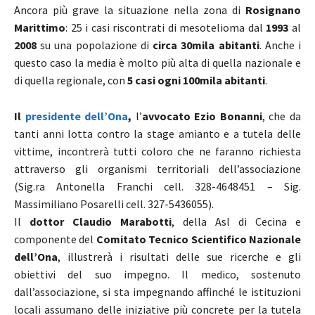
Ancora più grave la situazione nella zona di
Rosignano
Marittimo
: 25 i casi riscontrati di mesotelioma dal
1993
al
2008
su una popolazione di
circa 30mila abitanti
. Anche i
questo caso la media è molto più alta di quella nazionale e
di quella regionale, con
5 casi ogni 100mila abitanti
.
Il
presidente dell’Ona
,
l’
avvocato Ezio Bonanni
, che da
tanti anni lotta contro la stage amianto e a tutela delle
vittime, incontrerà tutti coloro che ne faranno richiesta
attraverso gli organismi territoriali dell’associazione
(Sig.ra Antonella Franchi cell. 328-4648451 – Sig.
Massimiliano Posarelli cell. 327-5436055).
Il
dottor Claudio Marabotti
, della Asl di Cecina e
componente del
Comitato Tecnico Scientifico Nazionale
dell’Ona
, illustrerà i risultati delle sue ricerche e gli
obiettivi del suo impegno. Il medico, sostenuto
dall’associazione, si sta impegnando affinché le istituzioni
locali assumano delle iniziative più concrete per la tutela