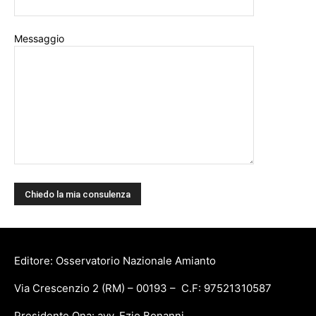
Messaggio
Editore: Osservatorio Nazionale Amianto
Via Crescenzio 2 (RM) – 00193 – C.F: 97521310587
Presidente Ona: avv. Ezio Bonanni