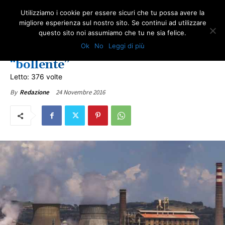
Utilizziamo i cookie per essere sicuri che tu possa avere la
migliore esperienza sul nostro sito. Se continui ad utilizzare
questo sito noi assumiamo che tu ne sia felice.
COMUNICATI ONA
EVENTI
Ok
No
Leggi di più
Toscana. L’ONA parla dell’angolo
“bollente”
Letto: 376 volte
24 Novembre 2016
By
Redazione