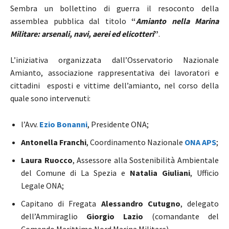
Sembra un bollettino di guerra il resoconto della
assemblea pubblica dal titolo
“
Amianto nella Marina
Militare: arsenali, navi, aerei ed elicotteri
”
.
L’iniziativa organizzata dall’Osservatorio Nazionale
Amianto, associazione rappresentativa dei lavoratori e
cittadini esposti e vittime dell’amianto, nel corso della
quale sono intervenuti:
l’Avv.
Ezio Bonanni
, Presidente ONA;
Antonella Franchi
, Coordinamento Nazionale
ONA APS
;
Laura Ruocco
, Assessore alla Sostenibilità Ambientale
del Comune di La Spezia e
Natalia Giuliani
,
Ufficio
Legale ONA;
Capitano di Fregata
Alessandro Cutugno
, delegato
dell’Ammiraglio
Giorgio Lazio
(comandante del
Comando Marittimo Nord Marina Militare).