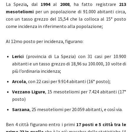
La Spezia
,
dal
1994
al
2008
, ha fatto registrare
213
mesoteliomi
per un popolazione di 91.000 abitanti circa,
con un tasso grezzo del 15,54 che la colloca al 15° posto
come incidenza in riferimento alla popolazione;
Al 12mo posto per incidenza, figurano:
Lerici
(provincia di La Spezia) con 31 casi per 10.900
abitanti e un tasso grezzo di 18,96 su 100.000, 10 volte di
più l’ordinaria incidenza;
Arcola
, con 22 casi per 9.914 abitanti (16° posto);
Vezzano Ligure
, 15 mesoteliomi per 7.424 abitanti (17°
posto)
Sarzana
, 25 mesoteliomi per 20.059 abitanti, e così via.
Ben 4 città figurano entro i primi
17 posti e 5 città tra le
prime 23 in quella
che è la più macabra delle statistiche (il