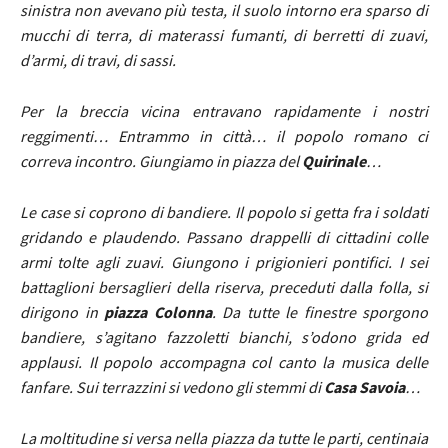
sinistra non avevano più testa, il suolo intorno era sparso di
mucchi di terra, di materassi fumanti, di berretti di zuavi,
d’armi, di travi, di sassi.
Per la breccia vicina entravano rapidamente i nostri
reggimenti… Entrammo in città… il popolo romano ci
correva incontro. Giungiamo in piazza del
Quirinale
…
Le case si coprono di bandiere. Il popolo si getta fra i soldati
gridando e plaudendo. Passano drappelli di cittadini colle
armi tolte agli zuavi. Giungono i prigionieri pontifici. I sei
battaglioni bersaglieri della riserva, preceduti dalla folla, si
dirigono in
piazza Colonna
. Da tutte le finestre sporgono
bandiere, s’agitano fazzoletti bianchi, s’odono grida ed
applausi. Il popolo accompagna col canto la musica delle
fanfare. Sui terrazzini si vedono gli stemmi di
Casa Savoia
…
La moltitudine si versa nella piazza da tutte le parti, centinaia