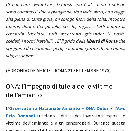
di bandiere sventolano, l’entusiasmo è al colmo. I soldati
sono commossi sino a piangerne. Non vedo altro, non reggo
alla piena di tanta gioia, mi spingo fuori della folla, incontro
operai, donne del popolo, vecchi, ragazzi. Tutti hanno la
coccarda tricolore, tutti accorrono gridando: “I nostri
soldati, i nostri fratelli!”… E’ il grido della
libertà di Roma
che
sprigiona da centomila petti; è il primo giorno di una nuova
vita; è sublime.”
(EDMONDO DE AMICIS – ROMA 21 SETTEMBRE 1970).
ONA: l’impegno di tutela delle vittime
dell’amianto
L’
Osservatorio Nazionale Amianto – ONA Onlus
e l’
Avv.
Ezio Bonanni
tutelano i diritti dei lavoratori esposti e
vittime dell’amianto e altri cancerogeni. Durante questa
pandemia Covid-19, l’amianto ha aumentato il suo impatto.