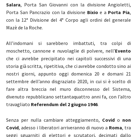
Salara
, Porta San Giovanni con la divisione Angioletti,
Porta San Pancrazio con la divisione
Bixio
e a
Porta Pia
,
con la 12° Divisione del 4° Corpo agli ordini del generale
Mazè de la Roche.
All’indomani si sarebbero imbattuti, tra colpi di
moschetto, cannone e nuvolaglie di polvere, nell’
Evento
che ci avrebbe precipitato nei capitoli successivi di una
storia già scritta, ripetitiva, che ci avrebbe condotto sino ai
nostri giorni, appunto oggi domenica 20 e domani 21
settembre dell’anno disgraziato 2020, in cui si è scelto di
fare altra breccia nel muro disconnesso del Sistema,
divenuto repubblicano settantaquattro anni fa, con l’altro
travagliato
Referendum del 2 giugno 1946
.
Senza per nulla cambiare atteggiamento,
Covid
o
non
Covid
, adesso i liberatori arriveranno di nuovo a
Roma
, tra
seggi sguarniti di elettori e scrutatori, decimati dallo