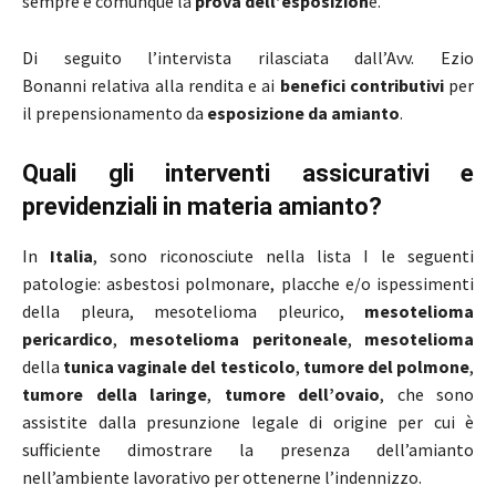
sempre e comunque la
prova dell’esposizion
e.
Di seguito l’intervista rilasciata dall’Avv. Ezio
Bonanni relativa alla rendita e ai
benefici contributivi
per
il prepensionamento da
esposizione da
amianto
.
Quali gli interventi assicurativi e
previdenziali in materia amianto?
In
Italia
, sono riconosciute nella lista I le seguenti
patologie: asbestosi polmonare, placche e/o ispessimenti
della pleura, mesotelioma pleurico,
mesotelioma
pericardico
,
mesotelioma
peritoneale
,
mesotelioma
della
tunica vaginale del testicolo
,
tumore del polmone
,
tumore della laringe
,
tumore dell’ovaio
, che sono
assistite dalla presunzione legale di origine per cui è
sufficiente dimostrare la presenza dell’amianto
nell’ambiente lavorativo per ottenerne l’indennizzo.