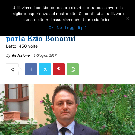
Utilizziamo i cookie per essere sicuri che tu possa avere la
migliore esperienza sul nostro sito. Se continui ad utilizzare
questo sito noi assumiamo che tu ne sia felice.
EDITORIALI
IN PRIMO PIANO
LOTTA ALL'AMIANTO
ULTIME NOTIZIE
Ok
No
Leggi di più
Guardia Nazionale Amianto, ne
parla Ezio Bonanni
Letto: 450 volte
1 Giugno 2017
By
Redazione