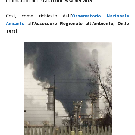
di amianto che è stata
concessa nel 2015
.
Così, come richiesto dall’
Osservatorio Nazionale
Amianto
all’
Assessore Regionale all’Ambiente
,
On.le
Terzi
.