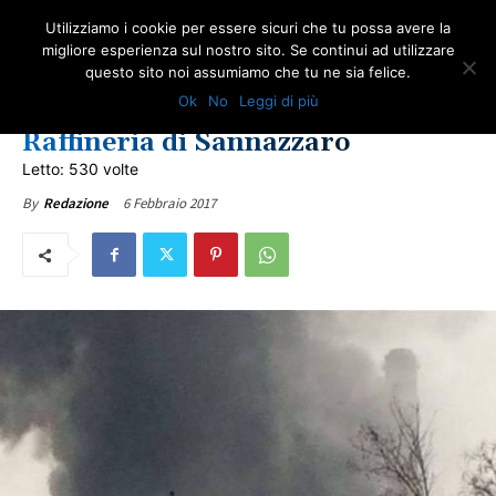
Utilizziamo i cookie per essere sicuri che tu possa avere la
migliore esperienza sul nostro sito. Se continui ad utilizzare
questo sito noi assumiamo che tu ne sia felice.
COMUNICATI ONA
IN PRIMO PIANO
NOTIZIE DAI TERRITORI
Ok
No
Leggi di più
Class action in arrivo per la
Raffineria di Sannazzaro
Letto: 530 volte
6 Febbraio 2017
By
Redazione