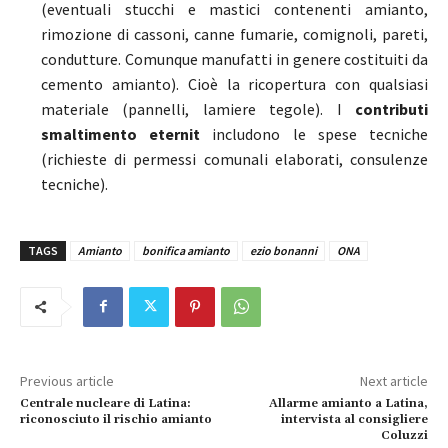
(eventuali stucchi e mastici contenenti amianto,
rimozione di cassoni, canne fumarie, comignoli, pareti,
condutture. Comunque manufatti in genere costituiti da
cemento amianto). Cioè la ricopertura con qualsiasi
materiale (pannelli, lamiere tegole). I
contributi
smaltimento eternit
includono le
spese tecniche
(richieste di permessi comunali elaborati, consulenze
tecniche).
TAGS
Amianto
bonifica amianto
ezio bonanni
ONA
Previous article
Next article
Centrale nucleare di Latina:
Allarme amianto a Latina,
riconosciuto il rischio amianto
intervista al consigliere
Coluzzi