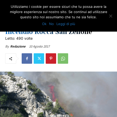
Utilizziamo i cookie per essere sicuri che tu possa avere la
migliore esperienza sul nostro sito. Se continui ad utilizzare
questo sito noi assumiamo che tu ne sia felice.
COMUNICATI ONA
IN PRIMO PIANO
LOTTA ALL'AMIANTO
ULTIME NOTIZIE
Ok
No
Leggi di più
UMBRIA
Incendio Rocca San Zenone
Letto: 490 volte
10 Agosto 2017
By
Redazione