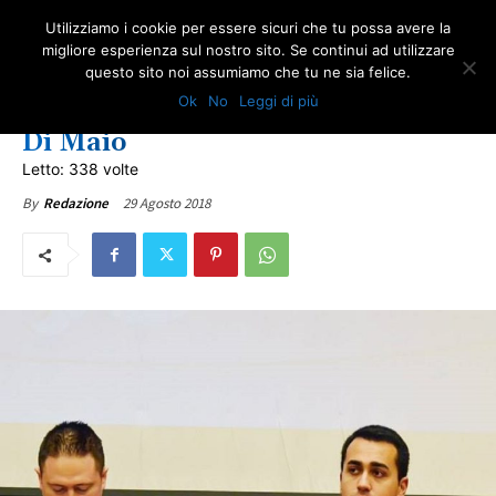
Utilizziamo i cookie per essere sicuri che tu possa avere la
migliore esperienza sul nostro sito. Se continui ad utilizzare
questo sito noi assumiamo che tu ne sia felice.
NEWS AMIANTO
PUGLIA
ULTIME NOTIZIE
Ok
No
Leggi di più
Fiducia dell’ONA nell’ On.le Luigi
Di Maio
Letto: 338 volte
29 Agosto 2018
By
Redazione