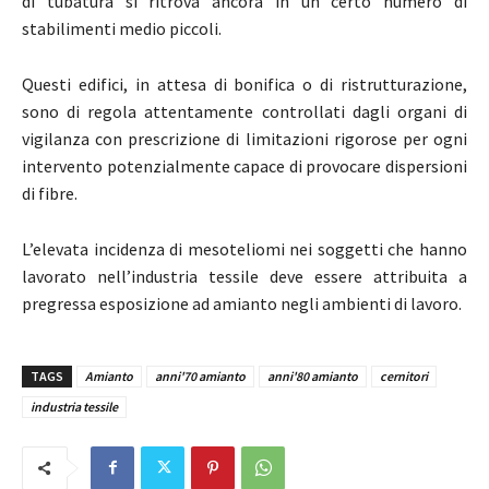
di tubatura si ritrova ancora in un certo numero di
stabilimenti medio piccoli.
Questi edifici, in attesa di bonifica o di ristrutturazione,
sono di regola attentamente controllati dagli organi di
vigilanza con prescrizione di limitazioni rigorose per ogni
intervento potenzialmente capace di provocare dispersioni
di fibre.
L’elevata incidenza di mesoteliomi nei soggetti che hanno
lavorato nell’industria tessile deve essere attribuita a
pregressa esposizione ad amianto negli ambienti di lavoro.
TAGS
Amianto
anni'70 amianto
anni'80 amianto
cernitori
industria tessile