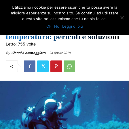
Utilizziamo i cookie per essere sicuri che tu possa avere la
migliore esperienza sul nostro sito. Se continui ad utilizzare
questo sito noi assumiamo che tu ne sia felice.
AMBIENTE
ULTIME NOTIZIE
Ok
No
Leggi di più
Mare e aumento della
temperatura: pericoli e soluzioni
Letto: 755 volte
24 Aprile 2018
By
Gianni Avvantaggiato