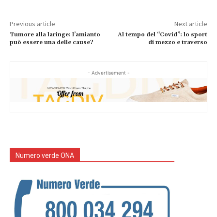
Previous article
Next article
Tumore alla laringe: l’amianto
Al tempo del “Covid”: lo sport
può essere una delle cause?
di mezzo e traverso
- Advertisement -
Numero verde ONA