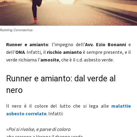
Running Coronavirus
Runner e amianto
: l’impegno dell’
Avv. Ezio Bonanni
e
dell’
ONA
. Infatti, il
rischio amianto
è sempre presente, e il
verde richiama l’
amosite
, che è il c.d. asbesto verde.
Runner e amianto: dal verde al
nero
Il nero è il colore del lutto che si lega alle
malattie
asbesto correlate
. Infatti:
«Poi si rivolse, e parve di coloro
che corrono a Verona il drappo verde