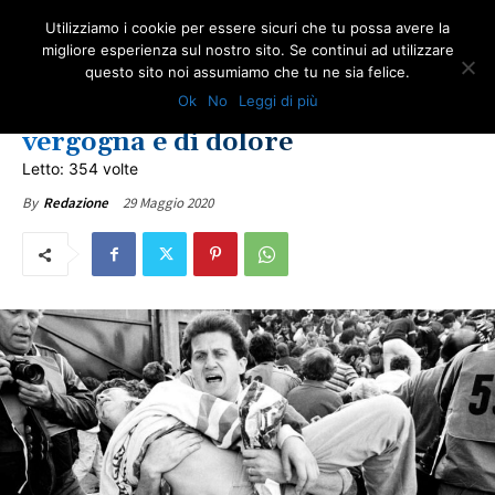
Utilizziamo i cookie per essere sicuri che tu possa avere la
migliore esperienza sul nostro sito. Se continui ad utilizzare
questo sito noi assumiamo che tu ne sia felice.
ULTIME NOTIZIE
Ok
No
Leggi di più
Heysel, trentacinque anni di
vergogna e di dolore
Letto: 354 volte
29 Maggio 2020
By
Redazione