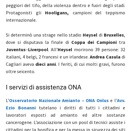
peggiori del tifo, della violenza dentro e fuori degli stadi.
Protagonisti gli
Hooligans,
campioni del teppismo
internazionale.
Si determinò una strage nello stadio
Heysel
di
Bruxelles
,
dove si disputava la finale di
Coppa dei Campioni
tra
Juventus
–
Liverpool
. All’
Heysel
morirono 39 persone: 32
italiani, 4 belgi, 2 francesi e un irlandese.
Andrea Casula
di
Cagliari aveva
dieci anni
. I feriti, di cui molti gravi, furono
oltre seicento.
I servizi di assistenza ONA
L’
Osservatorio Nazionale Amianto – ONA Onlus
e l’
Avv.
Ezio Bonanni
tutelano i diritti di tutti i cittadini e
lavoratori esposti ad amianto ed altre sostanze
cancerogene. L’associazione con un pool di tecnici assiste i
cittadini per la bonifica e per la messa in sicurezza dei siti