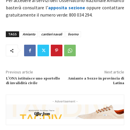
Per accedere ai servizi dell’Osservatorio Nazionale Amianto
basterà consultare l’
apposita sezione
oppure contattare
gratuitamente il numero verde:
800 034 294.
TAGS
Amianto
cantieri navali
livorno
Previous article
Next article
L’ONA istituisce uno sportello
Amianto a Sezze in provincia di
di invalidità civile
Latina
- Advertisement -