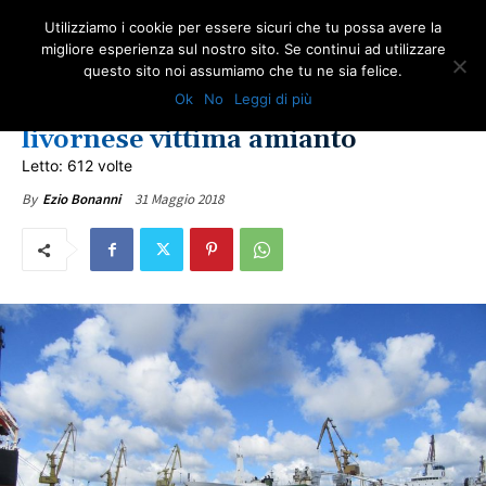
Utilizziamo i cookie per essere sicuri che tu possa avere la
migliore esperienza sul nostro sito. Se continui ad utilizzare
questo sito noi assumiamo che tu ne sia felice.
NEWS AMIANTO
ULTIME NOTIZIE
Ok
No
Leggi di più
Giustizia per un lavoratore
livornese vittima amianto
Letto: 612 volte
31 Maggio 2018
By
Ezio Bonanni