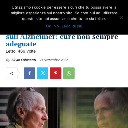
Utilizziamo i cookie per essere sicuri che tu possa avere la
migliore esperienza sul nostro sito. Se continui ad utilizzare
questo sito noi assumiamo che tu ne sia felice.
SALUTE
ULTIME NOTIZIE
Ok
No
Leggi di più
Giornata internazionale
sull’Alzheimer: cure non sempre
adeguate
Letto: 469 volte
21 Settembre 2022
By
Silvia Colasanti