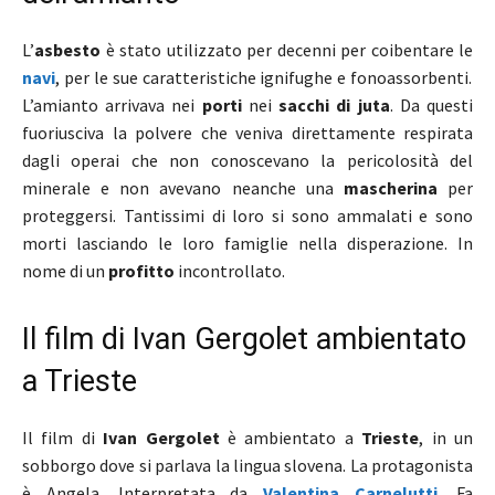
L’
asbesto
è stato utilizzato per decenni per coibentare le
navi
, per le sue caratteristiche ignifughe e fonoassorbenti.
L’amianto arrivava nei
porti
nei
sacchi di juta
. Da questi
fuoriusciva la polvere che veniva direttamente respirata
dagli operai che non conoscevano la pericolosità del
minerale e non avevano neanche una
mascherina
per
proteggersi. Tantissimi di loro si sono ammalati e sono
morti lasciando le loro famiglie nella disperazione. In
nome di un
profitto
incontrollato.
Il film di Ivan Gergolet ambientato
a Trieste
Il film di
Ivan Gergolet
è ambientato a
Trieste
, in un
sobborgo dove si parlava la lingua slovena. La protagonista
è Angela. Interpretata da
Valentina Carnelutti
. Fa