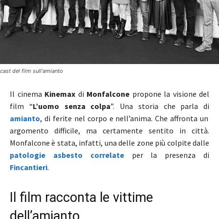
cast del film sull'amianto
Il cinema
Kinemax
di
Monfalcone
propone la visione del
film “
L’uomo senza colpa
”. Una storia che parla di
amianto
, di ferite nel corpo e nell’anima. Che affronta un
argomento difficile, ma certamente sentito in città.
Monfalcone è stata, infatti, una delle zone più colpite dalle
patologie asbesto correlate
per la presenza di
Fincantieri
.
Il film racconta le vittime
dell’amianto