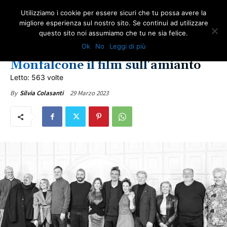
Utilizziamo i cookie per essere sicuri che tu possa avere la
migliore esperienza sul nostro sito. Se continui ad utilizzare
questo sito noi assumiamo che tu ne sia felice.
ULTIME NOTIZIE
Ok
No
Leggi di più
L’uomo senza colpa, in sala a
Monfalcone il film sull’amianto
Letto: 563 volte
29 Marzo 2023
By
Silvia Colasanti