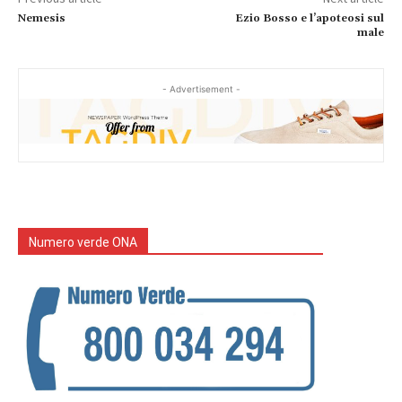
Nemesis
Ezio Bosso e l’apoteosi sul
male
- Advertisement -
Numero verde ONA