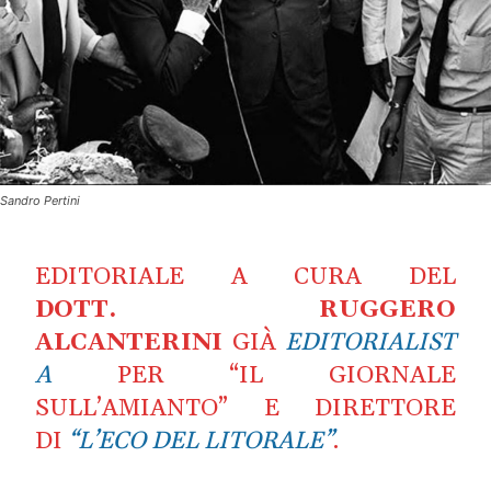
Sandro Pertini
EDITORIALE A CURA DEL
DOTT. RUGGERO
ALCANTERINI
GIÀ
EDITORIALIST
A
PER “IL GIORNALE
SULL’AMIANTO” E DIRETTORE
DI
“L’ECO DEL LITORALE”
.