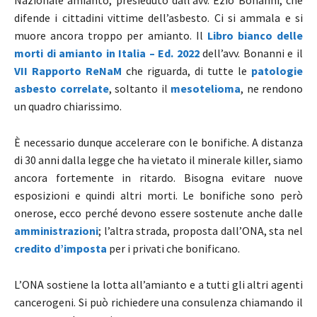
Nazionale amianto, presieduto dall’avv. Ezio Bonanni, che
difende i cittadini vittime dell’asbesto. Ci si ammala e si
muore ancora troppo per amianto. Il
Libro bianco delle
morti di amianto in Italia – Ed. 2022
dell’avv. Bonanni e il
VII Rapporto ReNaM
che riguarda, di tutte le
patologie
asbesto correlate
, soltanto il
mesotelioma
, ne rendono
un quadro chiarissimo.
È necessario dunque accelerare con le bonifiche. A distanza
di 30 anni dalla legge che ha vietato il minerale killer, siamo
ancora fortemente in ritardo. Bisogna evitare nuove
esposizioni e quindi altri morti. Le bonifiche sono però
onerose, ecco perché devono essere sostenute anche dalle
amministrazioni
; l’altra strada, proposta dall’ONA, sta nel
credito d’imposta
per i privati che bonificano.
L’ONA sostiene la lotta all’amianto e a tutti gli altri agenti
cancerogeni. Si può richiedere una consulenza chiamando il