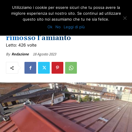
Utilizziamo i cookie per essere sicuri che tu possa avere la
migliore esperienza sul nostro sito. Se continui ad utilizzare
questo sito noi assumiamo che tu ne sia felice.
AMBIENTE
IN PRIMO PIANO
NEWS AMIANTO
TOSCANA
ULTIME NOTIZIE
Ok
No
Leggi di più
Ex vetreria Cesa a Empoli,
rimosso l’amianto
Letto: 426 volte
18 Agosto 2023
By
Redazione