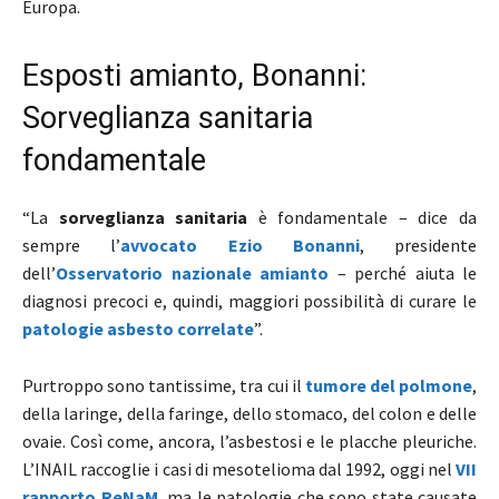
Europa.
Esposti amianto, Bonanni:
Sorveglianza sanitaria
fondamentale
“La
sorveglianza sanitaria
è fondamentale – dice da
sempre l’
avvocato Ezio Bonanni
, presidente
dell’
Osservatorio nazionale amianto
– perché aiuta le
diagnosi precoci e, quindi, maggiori possibilità di curare le
patologie asbesto correlate
”.
Purtroppo sono tantissime, tra cui il
tumore del polmone
,
della laringe, della faringe, dello stomaco, del colon e delle
ovaie. Così come, ancora, l’asbestosi e le placche pleuriche.
L’INAIL raccoglie i casi di mesotelioma dal 1992, oggi nel
VII
rapporto ReNaM
, ma le patologie che sono state causate