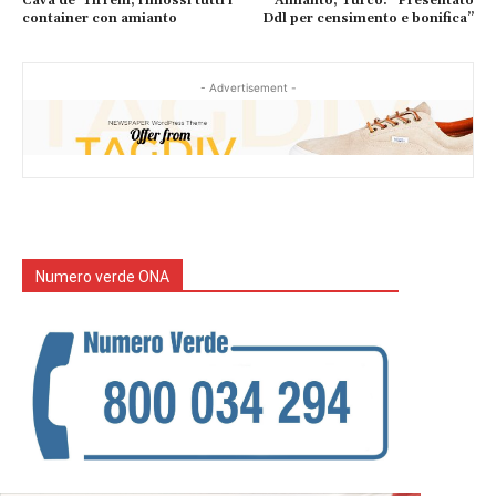
Cava de’ Tirreni, rimossi tutti i
Amianto, Turco: “Presentato
container con amianto
Ddl per censimento e bonifica”
- Advertisement -
Numero verde ONA