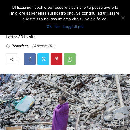
Utilizziamo i cookie per essere sicuri che tu possa avere la
migliore esperienza sul nostro sito. Se continui ad utilizzare
questo sito noi assumiamo che tu ne sia felice.
EDITORIALI
ULTIME NOTIZIE
Ok
No
Leggi di più
Emergenza, coesione, nazione
Letto: 301 volte
28 Agosto 2019
By
Redazione