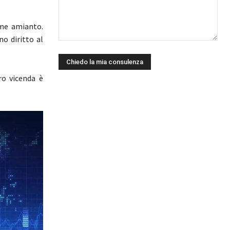
ime amianto.
o diritto al
oro vicenda è