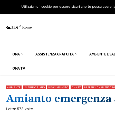
Osservatorio Nazionale Amianto: aderisci
Diventa Guardia Nazionale Ami
Utilizziamo i cookie per essere sicuri che tu possa avere l
21.9
C
Rome
ONA
ASSISTENZA GRATUITA
AMBIENTE E SA
ONA TV
AMBIENTE
IN PRIMO PIANO
NEWS AMIANTO
ONA TV
PREPENSIONAMENTO D
Amianto emergenza a
Letto: 573 volte