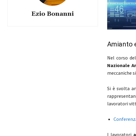
Ezio Bonanni
Amianto e
Nel corso del
Nazionale A
meccaniche sic
Si è svolta a
rappresentant
lavoratori vit
Conferenza
I lavoratori
a