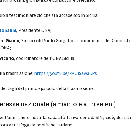
io a testimoniare ciò che sta accadendo in Sicilia:
Bonanni
, Presidente ONA;
po Gianni
, Sindaco di Priolo Gargallo e componente del Comitato
o ONA;
Vicario
, coordinatore dell’ONA Sicilia.
ella trasmissione:
https://youtu.be/kKOiSawaCPs
i dettagli del primo epsiodio della trasmissione.
interesse nazionale (amianto e altri veleni)
nt’anni che è nota la capacità lesiva dei c.d. SIN, cioè, dei siti
ora a tutt’oggi le bonifiche tardano.