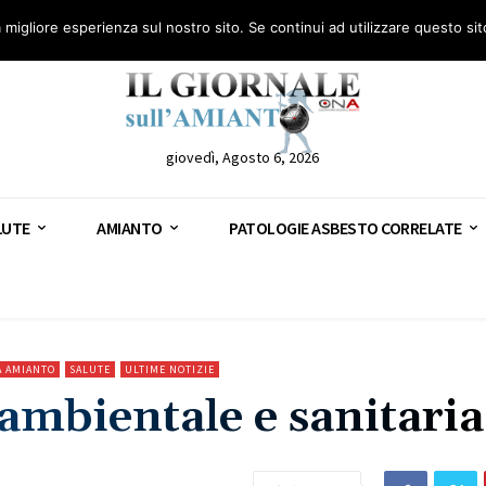
anto – AGN
Consulenza legale gratuita: civile, penale e lavoro
Segnala – AGN
a migliore esperienza sul nostro sito. Se continui ad utilizzare questo si
giovedì, Agosto 6, 2026
LUTE
AMIANTO
PATOLOGIE ASBESTO CORRELATE
A AMIANTO
SALUTE
ULTIME NOTIZIE
mbientale e sanitaria