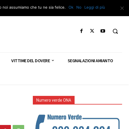
Segnala – Repac
to noi assumiamo che tu ne sia felice.
Ok
No
Leggi di più
VITTIME DEL DOVERE
SEGNALAZIONI AMIANTO
Numero verde ONA