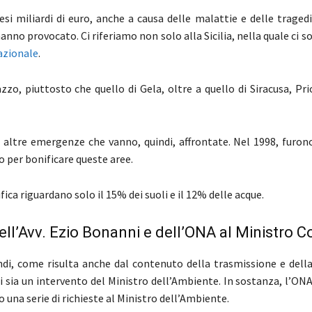
esi miliardi di euro, anche a causa delle malattie e delle traged
nno provocato. Ci riferiamo non solo alla Sicilia, nella quale ci 
nazionale
.
zzo, piuttosto che quello di Gela, oltre a quello di Siracusa, Prio
 altre emergenze che vanno, quindi, affrontate. Nel 1998, furono
ro per bonificare queste aree.
ifica riguardano solo il 15% dei suoli e il 12% delle acque.
ell’Avv. Ezio Bonanni e dell’ONA al Ministro C
indi, come risulta anche dal contenuto della trasmissione e dell
 sia un intervento del Ministro dell’Ambiente. In sostanza, l’ONA 
una serie di richieste al Ministro dell’Ambiente.