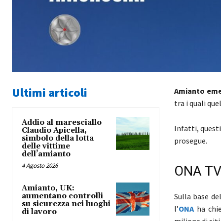
Ultimi articoli
Amianto eme
tra i quali que
Addio al maresciallo
Infatti, quest
Claudio Apicella,
simbolo della lotta
prosegue.
delle vittime
dell’amianto
4 Agosto 2026
ONA TV
Amianto, UK:
aumentano controlli
Sulla base de
su sicurezza nei luoghi
l’
ONA
ha chie
di lavoro
milione di sit