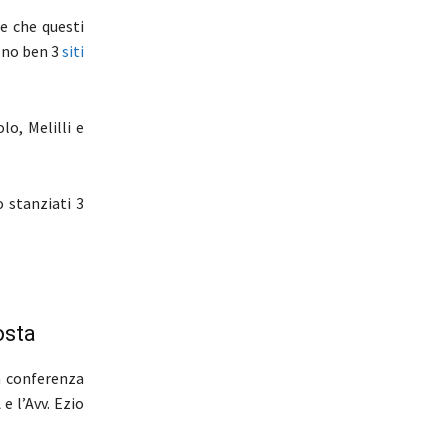
ie che questi
sono ben 3
siti
lo, Melilli e
 stanziati 3
osta
a conferenza
e l’Avv. Ezio