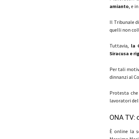
amianto
, e i
Il Tribunale d
quelli non co
Tuttavia,
la 
Siracusa e ri
Per tali motiv
dinnanzi al C
Protesta che
lavoratori del
ONA TV: o
È online la 
Massimo Maria