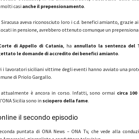
n molti casi
anche il prepensionamento
.
i Siracusa aveva riconosciuto loro i c.d. benefici amianto, grazie ai
llocati in pensione, avrebbero ottenuto comunque un prepension
Corte di Appello di Catania
, ha
annullato la sentenza del T
gettato le domande di accredito dei benefici amianto
.
i i lavoratori siciliani vittime degli eventi hanno avviato una prot
omune di Priolo Gargallo.
 attualmente è ancora in corso. Infatti, sono ormai
circa 100 
l’ONA Sicilia sono in
sciopero della fame
.
nline il secondo episodio
seconda puntata di ONA News – ONA Tv, che vede alla conduzi
 Amorosini, giornalista e conduttore televisivo.