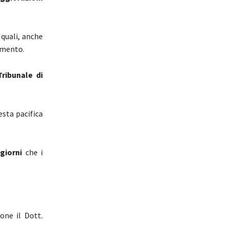
 quali, anche
amento.
ribunale di
esta pacifica
giorni
che i
one il Dott.