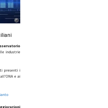
liani
sservatorio
lle industrie
i presenti i
 all’ONA e ai
mianto
aggiorazioni