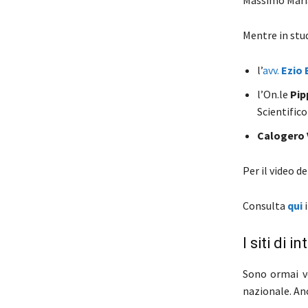
Mentre in stud
l’
avv.
Ezio 
l’On.le
Pip
Scientific
Calogero 
Per il video d
Consulta
qui
I siti di 
Sono ormai ve
nazionale. Anc