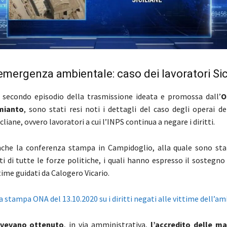
mergenza ambientale: caso dei lavoratori Sici
 secondo episodio della trasmissione ideata e promossa dall’
O
mianto
, sono stati resi noti i dettagli del caso degli operai de
liane, ovvero lavoratori a cui l’INPS continua a negare i diritti.
nche la conferenza stampa in Campidoglio, alla quale sono stat
i di tutte le forze politiche, i quali hanno espresso il sostegno
time guidati da Calogero Vicario.
 stampa ONA del 13.10.2020 su i diritti negati alle vittime dell’a
vevano ottenuto
, in via amministrativa,
l’accredito delle m