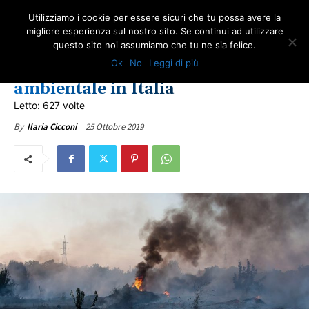
Utilizziamo i cookie per essere sicuri che tu possa avere la
migliore esperienza sul nostro sito. Se continui ad utilizzare
questo sito noi assumiamo che tu ne sia felice.
AMBIENTE
NEWS AMIANTO
ONA RIFIUTI
ULTIME NOTIZIE
Ok
No
Leggi di più
Ecomafia, la criminalità
ambientale in Italia
Letto: 627 volte
25 Ottobre 2019
By
Ilaria Cicconi