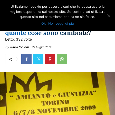
Utilizziamo i cookie per essere sicuri che tu possa avere la
migliore esperienza sul nostro sito. Se continui ad utilizzare
questo sito noi assumiamo che tu ne sia felice.
ULTIME NOTIZIE
Ok
No
Leggi di più
Dopo anni di guerra all’amianto
quante cose sono cambiate?
Letto: 332 volte
22 Luglio 2019
By
Ilaria Cicconi