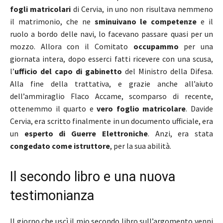
fogli matricolari
di Cervia, in uno non risultava nemmeno
il matrimonio, che ne
sminuivano le competenze
e il
ruolo a bordo delle navi, lo facevano passare quasi per un
mozzo. Allora con il Comitato
occupammo
per una
giornata intera, dopo esserci fatti ricevere con una scusa,
l’
ufficio del capo di gabinetto
del Ministro della Difesa.
Alla fine della trattativa, e grazie anche all’aiuto
dell’ammiraglio Flaco Accame, scomparso di recente,
ottenemmo il quarto e
vero foglio matricolare
. Davide
Cervia, era scritto finalmente in un documento ufficiale, era
un
esperto di Guerre Elettroniche
. Anzi, era stata
congedato come istruttore
, per la sua abilità.
Il secondo libro e una nuova
testimonianza
Il giorno che uscì il mio secondo libro sull’argomento venni