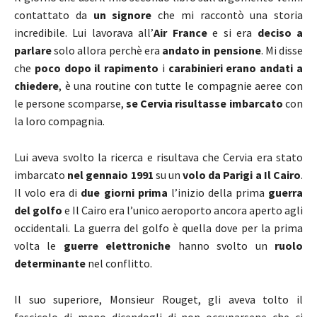
contattato da
un signore
che mi raccontò una storia
incredibile. Lui lavorava all’
Air France
e si era
deciso a
parlare
solo allora perchè era
andato in pensione
. Mi disse
che
poco dopo il rapimento
i
carabinieri erano andati a
chiedere
, è una routine con tutte le compagnie aeree con
le persone scomparse,
se Cervia risultasse imbarcato
con
la loro compagnia.
Lui aveva svolto la ricerca e risultava che Cervia era stato
imbarcato
nel gennaio 1991
su un
volo da Parigi a Il Cairo
.
Il volo era di
due giorni prima
l’inizio della prima
guerra
del golfo
e Il Cairo era l’unico aeroporto ancora aperto agli
occidentali. La guerra del golfo è quella dove per la prima
volta le
guerre elettroniche
hanno svolto un
ruolo
determinante
nel conflitto.
Il suo superiore, Monsieur Rouget, gli aveva tolto il
fascicolo di mano dicendogli di non occuparsene che ci