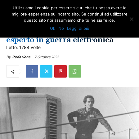
Utilizziamo i cookie per essere sicuri che tu possa avere la
migliore esperienza sul nostro sito. Se continui ad utilizzare
questo sito noi assumiamo che tu ne sia felice.
NEWS VITTIME DEL DOVERE
ULTIME NOTIZIE
Ok
No
Leggi di più
Davide Cervia, rapito perchè
esperto in guerra elettronica
Letto: 1784 volte
7 Ottobre 2022
By
Redazione