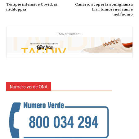
Terapie intensive Covid, si
Cancro: scoperta somiglianza
raddoppia
fra i tumori nei cani e
nell’uomo
- Advertisement -
Numero verde ONA