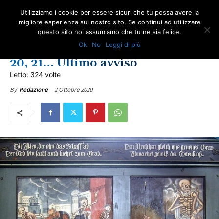
Utilizziamo i cookie per essere sicuri che tu possa avere la
migliore esperienza sul nostro sito. Se continui ad utilizzare
questo sito noi assumiamo che tu ne sia felice.
ULTIME NOTIZIE
Ok
No
Leggi di più
Da Dottor Jekyll e Mr Covid 19,
20, 21… Ultimo avviso
Letto: 324 volte
2 Ottobre 2020
By
Redazione