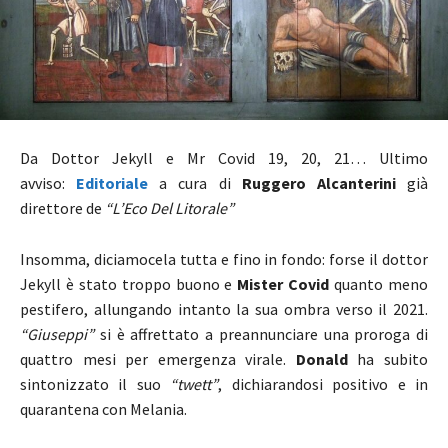
Da Dottor Jekyll e Mr Covid 19, 20, 21… Ultimo
avviso:
Editoriale
a cura di
Ruggero Alcanterini
già
direttore de
“L’Eco Del Litorale”
Insomma, diciamocela tutta e fino in fondo: forse il dottor
Jekyll è stato troppo buono e
Mister Covid
quanto meno
pestifero, allungando intanto la sua ombra verso il 2021.
“Giuseppi”
si è affrettato a preannunciare una proroga di
quattro mesi per emergenza virale.
Donald
ha subito
sintonizzato il suo
“twett”
, dichiarandosi positivo e in
quarantena con Melania.