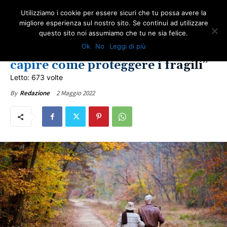
Utilizziamo i cookie per essere sicuri che tu possa avere la
migliore esperienza sul nostro sito. Se continui ad utilizzare
questo sito noi assumiamo che tu ne sia felice.
SALUTE
Ok
No
Leggi di più
Covid 19, Crisanti: “Bisogna
capire come proteggere i fragili”
Letto: 673 volte
2 Maggio 2022
By
Redazione