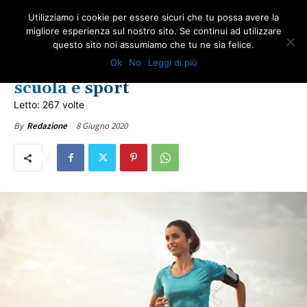
Utilizziamo i cookie per essere sicuri che tu possa avere la
migliore esperienza sul nostro sito. Se continui ad utilizzare
questo sito noi assumiamo che tu ne sia felice.
ULTIME NOTIZIE
Ok
No
Leggi di più
MES salute, prova d’appello per
scuola e sport
Letto: 267 volte
8 Giugno 2020
By
Redazione