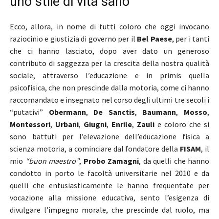
uno stile di vita sano
Ecco, allora, in nome di tutti coloro che oggi invocano
raziocinio e giustizia di governo per il
Bel Paese
, per i tanti
che ci hanno lasciato, dopo aver dato un generoso
contributo di saggezza per la crescita della nostra qualità
sociale, attraverso l’educazione e in primis quella
psicofisica, che non prescinde dalla motoria, come ci hanno
raccomandato e insegnato nel corso degli ultimi tre secoli i
“putativi”
Obermann
,
De Sanctis
,
Baumann
,
Mosso
,
Montessori
,
Urbani
,
Giugni
,
Enrile
,
Zauli
e coloro che si
sono battuti per l’elevazione dell’educazione fisica a
scienza motoria, a cominciare dal fondatore della
FISAM
, il
mio
“buon maestro”
,
Probo Zamagni
, da quelli che hanno
condotto in porto le facoltà universitarie nel 2010 e da
quelli che entusiasticamente le hanno frequentate per
vocazione alla missione educativa, sento l’esigenza di
divulgare l’impegno morale, che prescinde dal ruolo, ma