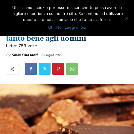
Utilizziamo i cookie per essere sicuri che tu possa avere la
migliore esperienza sul nostro sito. Se continui ad utilizzare
questo sito noi assumiamo che tu ne sia felice.
SALUTE
Ok
No
Leggi di più
Cioccolato, il cibo degli dei che fa
tanto bene agli uomini
Letto: 759 volte
8 Luglio 2022
By
Silvia Colasanti