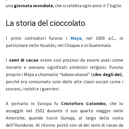
una
giornata mondiale
, che si celebra ogni anno il 7 luglio.
La storia del cioccolato
I primi coltivatori furono i
Maya
, nel 1000 a.C., in
particolare nello Yucatàn, nel Chiapas e in Guatemala.
I
semi di cacao
erano così preziosi da essere usati come
monete e avevano significati simbolici religiosi. Furono
proprio i Maya a chiamarlo “kakaw uhanal” (
cibo degli dei
),
perché era consumato solo dalle alte classi sociali come i
sovrani, i nobili e i guerrieri.
A portarlo in Europa fu
Cristoforo Colombo
, che lo
assaggiò nel 1502 durante il suo quarto viaggio nelle
Americhe, quando toccò Gunaja, al largo della costa
dell’Honduras. Al ritorno portò con sé dei semi di cacao da