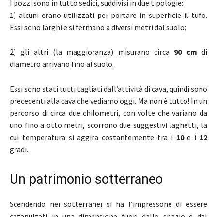
I pozzi sono in tutto sedici, suddivisi in due tipologie:
1) alcuni erano utilizzati per portare in superficie il tufo.
Essi sono larghi e si fermano a diversi metri dal suolo;
2) gli altri (la maggioranza) misurano circa
90 cm
di
diametro arrivano fino al suolo.
Essi sono stati tutti tagliati dall’attività di cava, quindi sono
precedenti alla cava che vediamo oggi. Ma non è tutto! In un
percorso di circa due chilometri, con volte che variano da
uno fino a otto metri, scorrono due suggestivi laghetti, la
cui temperatura si aggira costantemente tra i
10
e i
12
gradi.
Un patrimonio sotterraneo
Scendendo nei sotterranei si ha l’impressone di essere
catapultati in una dimensione fuori dallo spazio e dal