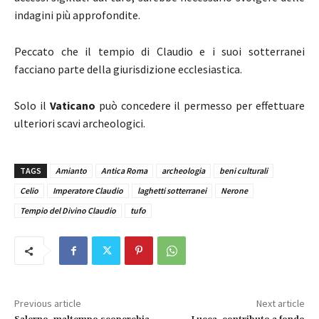
indagini più approfondite.
Peccato che il tempio di Claudio e i suoi sotterranei
facciano parte della giurisdizione ecclesiastica.
Solo il
Vaticano
può concedere il permesso per effettuare
ulteriori scavi archeologici.
TAGS
Amianto
Antica Roma
archeologia
beni culturali
Celio
Imperatore Claudio
laghetti sotterranei
Nerone
Tempio del Divino Claudio
tufo
Previous article
Next article