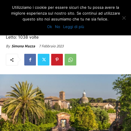
Utilizziamo i cookie per essere sicuri che tu possa avere la
migliore esperienza sul nostro sito. Se continui ad utilizzare
questo sito noi assumiamo che tu ne sia felice.
CULTURA & SOCIETÀ
Ok
No
Leggi di più
Celio e i laghetti sotterranei
Letto: 1038 volte
7 Febbraio 2023
By
Simona Mazza