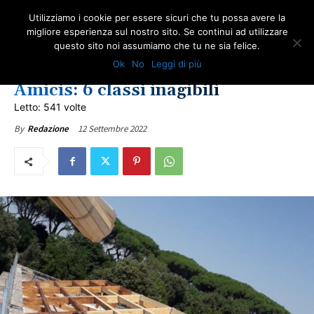
Utilizziamo i cookie per essere sicuri che tu possa avere la
migliore esperienza sul nostro sito. Se continui ad utilizzare
questo sito noi assumiamo che tu ne sia felice.
NEWS AMIANTO
ULTIME NOTIZIE
Ok
No
Leggi di più
Caserta, amianto nella scuola De
Amicis: 6 classi inagibili
Letto: 541 volte
12 Settembre 2022
By
Redazione