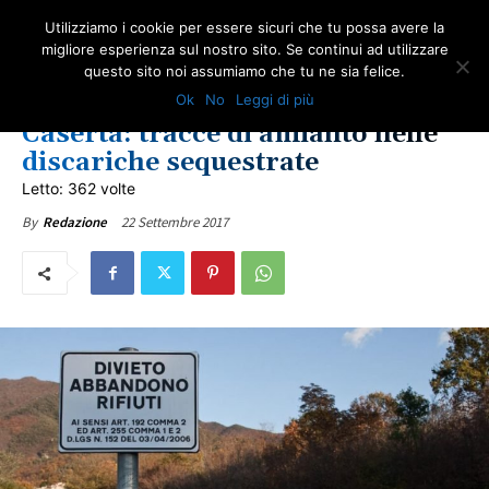
Utilizziamo i cookie per essere sicuri che tu possa avere la
migliore esperienza sul nostro sito. Se continui ad utilizzare
questo sito noi assumiamo che tu ne sia felice.
IN PRIMO PIANO
LOTTA ALL'AMIANTO
ONA RIFIUTI
REGIONE CAMPANIA
Ok
No
Leggi di più
ULTIME NOTIZIE
Caserta: tracce di amianto nelle
discariche sequestrate
Letto: 362 volte
22 Settembre 2017
By
Redazione