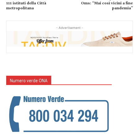
111 istituti della Città
Oms: “Mai così vicini a fine
metropolitana
pandemia”
- Advertisement -
Numero verde ONA