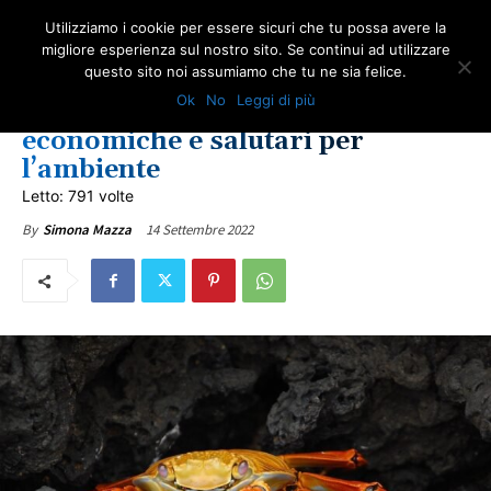
Utilizziamo i cookie per essere sicuri che tu possa avere la
migliore esperienza sul nostro sito. Se continui ad utilizzare
questo sito noi assumiamo che tu ne sia felice.
AMBIENTE
ULTIME NOTIZIE
Ok
No
Leggi di più
Batterie al “granchio”:
economiche e salutari per
l’ambiente
Letto: 791 volte
14 Settembre 2022
By
Simona Mazza