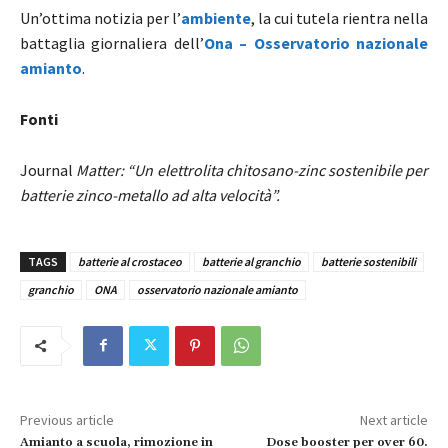
Un’ottima notizia per l’
ambiente
, la cui tutela rientra nella
battaglia giornaliera dell’
Ona – Osservatorio nazionale
amianto
.
Fonti
Journal
Matter: “
Un elettrolita chitosano-zinc sostenibile per
batterie zinco-metallo ad alta velocità”.
TAGS
batterie al crostaceo
batterie al granchio
batterie sostenibili
granchio
ONA
osservatorio nazionale amianto
Previous article
Next article
Amianto a scuola, rimozione in
Dose booster per over 60.