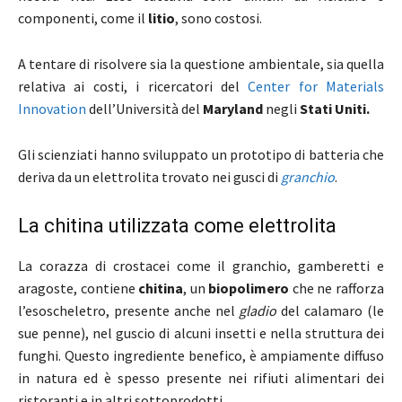
componenti, come il
litio
, sono costosi.
A tentare di risolvere sia la questione ambientale, sia quella
relativa ai costi, i ricercatori del
Center for Materials
Innovation
dell’Università del
Maryland
negli
Stati Uniti.
Gli scienziati hanno sviluppato un prototipo di batteria che
deriva da un elettrolita trovato nei gusci di
granchio
.
La chitina utilizzata come elettrolita
La corazza di crostacei come il granchio, gamberetti e
aragoste, contiene
chitina
, un
biopolimero
che ne rafforza
l’esoscheletro, presente anche nel
gladio
del calamaro (le
sue penne), nel guscio di alcuni insetti e nella struttura dei
funghi. Questo ingrediente benefico, è ampiamente diffuso
in natura ed è spesso presente nei rifiuti alimentari dei
ristoranti e in altri sottoprodotti.