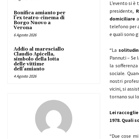
L’evento si è 
presidente,
R
Bonifica amianto per
l’ex teatro-cinema di
domiciliare
a
Borgo Nuovo a
telefono per 
Verona
e quali sono gl
6 Agosto 2026
Addio al maresciallo
“La
solitudin
Claudio Apicella,
Pannuti – Se 
simbolo della lotta
delle vittime
la sofferenza
dell’amianto
sociale. Qua
4 Agosto 2026
nostri profes
vicini, si ass
tornano sui lo
Lei raccoglie
1978. Quali s
“Due cose mi