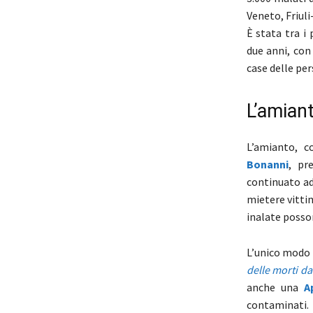
Veneto, Friuli
È stata tra i 
due anni, con
case delle per
L’amiant
L’amianto, c
Bonanni
, pr
continuato ad
mietere vitti
inalate posso
L’unico modo 
delle morti da
anche una
A
contaminati.