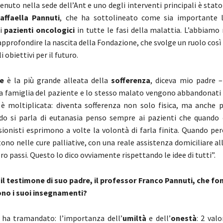
tenuto nella sede dell’Ant e uno degli interventi principali è stato
affaella Pannuti
, che ha sottolineato come sia importante l
i
pazienti oncologici
in tutte le fasi della malattia. L’abbiamo
approfondire la nascita della Fondazione, che svolge un ruolo cos
i obiettivi per il futuro.
e
è la più grande alleata della
sofferenza
, diceva mio padre –
la famiglia del paziente e lo stesso malato vengono abbandonati 
 è moltiplicata: diventa sofferenza non solo fisica, ma anche p
ndo si parla di eutanasia penso sempre ai pazienti che quando
sionisti esprimono a volte la volontà di farla finita. Quando per
istono nelle cure palliative, con una reale assistenza domiciliare al
ro passi. Questo lo dico ovviamente rispettando le idee di tutti”.
 il testimone di suo padre, il professor Franco Pannuti, che fon
ono i suoi insegnamenti?
 ha tramandato: l’importanza dell’
umiltà
e dell’
onestà
: 2 val