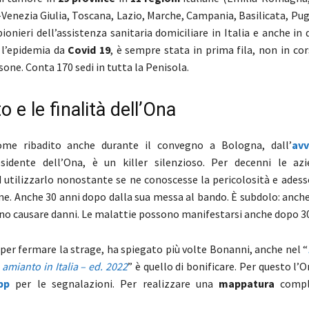
-Venezia Giulia, Toscana, Lazio, Marche, Campania, Basilicata, Pug
pionieri dell’assistenza sanitaria domiciliare in Italia e anche in 
 l’epidemia da
Covid 19
, è sempre stata in prima fila, non in co
sone. Conta 170 sedi in tutta la Penisola.
o e le finalità dell’Ona
ome ribadito anche durante il convegno a Bologna, dall’
av
esidente dell’Ona, è un killer silenzioso. Per decenni le a
 utilizzarlo nonostante se ne conoscesse la pericolosità e adess
me. Anche 30 anni dopo dalla sua messa al bando. È subdolo: anch
no causare danni. Le malattie possono manifestarsi anche dopo 30
per fermare la strage, ha spiegato più volte Bonanni, anche nel “
 amianto in Italia – ed. 2022
” è quello di bonificare. Per questo l’
pp
per le segnalazioni. Per realizzare una
mappatura
compl