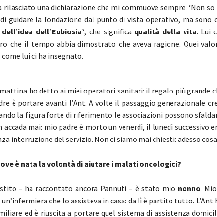
 rilasciato una dichiarazione che mi commuove sempre: ‘Non so s
 di guidare la fondazione dal punto di vista operativo, ma sono 
dell’idea dell’Eubiosia’
, che significa
qualità della vita
. Lui 
ro che il tempo abbia dimostrato che aveva ragione. Quei valor
 come lui ci ha insegnato.
mattina ho detto ai miei operatori sanitari: il regalo più grande
dre è portare avanti l’Ant. A volte il passaggio generazionale c
ndo la figura forte di riferimento le associazioni possono sfaldar
 accada mai: mio padre è morto un venerdì, il lunedì successivo 
nza interruzione del servizio. Non ci siamo mai chiesti: adesso cosa 
ove è nata la volontà di aiutare i malati oncologici?
istito – ha raccontato ancora Pannuti – è stato mio
nonno
. Mio
 un’infermiera che lo assisteva in casa: da lì è partito tutto. L’An
miliare ed è riuscita a portare quel sistema di assistenza domicil