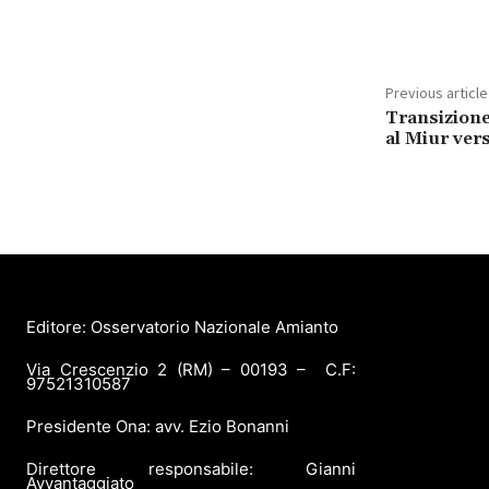
Share
Previous article
Transizione
al Miur vers
Editore: Osservatorio Nazionale Amianto
Via Crescenzio 2 (RM) – 00193 – C.F:
97521310587
Presidente Ona: avv. Ezio Bonanni
Direttore responsabile: Gianni
Avvantaggiato