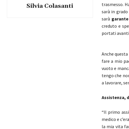
trasmesso. Ha
Silvia Colasanti
sarà in grado
sarà
garante 
creduto e spe
portati avanti
Anche questa 
fare a mio pa
vuoto e manca
tengo che non
a lavorare, se
Assistenza, d
“Il primo ass
medico e c’era
la mia vita fa