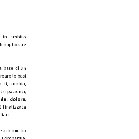
?
i in ambito
di migliorare
a base di un
reare le basi
atti, cambia,
tri pazienti,
del dolore
.
è finalizzata
iari.
 a domicilio
, Lombardia,