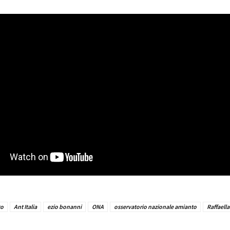
to
Ant Italia
ezio bonanni
ONA
osservatorio nazionale amianto
Raffaell