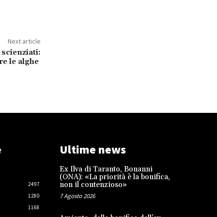
Next article
 scienziati:
re le alghe
e
Ultime news
Ex Ilva di Taranto, Bonanni
(ONA): «La priorità è la bonifica,
non il contenzioso»
2497
7 Agosto 2026
1280
1168