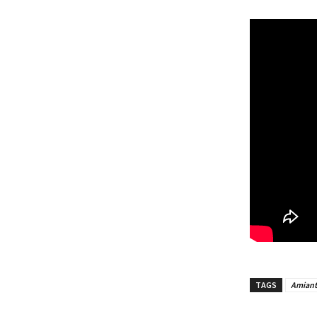
TAGS
Amian