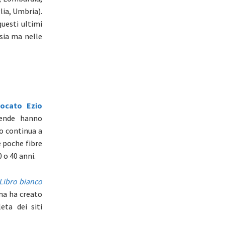
lia, Umbria).
questi ultimi
rsia ma nelle
vocato Ezio
ziende hanno
o continua a
e poche fibre
 o 40 anni.
Libro bianco
Ona ha creato
eta dei siti