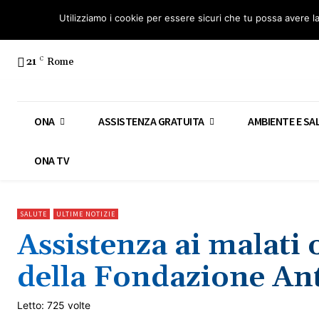
Osservatorio Nazionale Amianto: aderisci
Diventa Guardia Nazionale Ami
Utilizziamo i cookie per essere sicuri che tu possa avere l
21
C
Rome
ONA
ASSISTENZA GRATUITA
AMBIENTE E SA
ONA TV
SALUTE
ULTIME NOTIZIE
Assistenza ai malati 
della Fondazione An
Letto: 725 volte