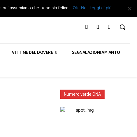
Segnala – Repac
to noi assumiamo che tu ne sia felice.
Ok
No
Leggi di più
VITTIME DEL DOVERE
SEGNALAZIONI AMIANTO
Numero verde ONA