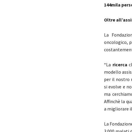
144mila pers
Oltre all’ass
La Fondazio
oncologico, p
costantemente 
“La
ricerca
c
modello assis
per il nostro
si evolve e n
ma cerchiamo 
Affinchè la qu
a migliorare i
La Fondazione
3.000 malati 