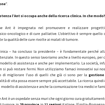
one
”.
istenza l’Ant si occupa anche della ricerca clinica. In che modo
ne Ant è impegnata nel promuovere e realizzare progett
sico-oncologico e di cure palliative. L’obiettivo è sempre quello 
la qualità delle cure rivolte ai malati di tumore.
linica – ha concluso la presidente – è fondamentale perché all
tenziale. In questo senso lavoriamo anche a livello europeo, per c
 modello di assistenza e anche per implementarlo. La società, inf
on si può restare fermi. Non utilizziamo famaci innovativi sui nos
di migliorare l’uso di quelli che già ci sono per la
gestione 
alità di vita possa essere sempre più accettabile. La ricerca quindi 
l modello di assistenza e anche la comunicazione tra medici e famil
 Ant è un ospedale senza muri che ogni giorno cura gratuitamente
di tumore in
29 province
in
11 regioni
italiane (Emilia-Romagna