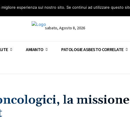
anto – AGN
Consulenza legale gratuita: civile, penale e lavoro
Segnala – AGN
a migliore esperienza sul nostro sito. Se continui ad utilizzare questo si
sabato, Agosto 8, 2026
LUTE
AMIANTO
PATOLOGIE ASBESTO CORRELATE
oncologici, la missione
t