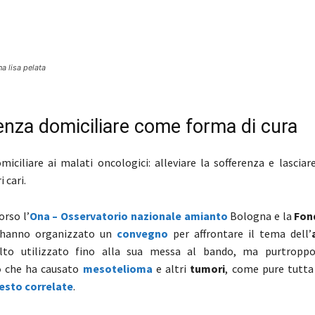
Share
a lisa pelata
tenza domiciliare come forma di cura
miciliare ai malati oncologici: alleviare la sofferenza e lasciar
i cari.
orso l’
Ona – Osservatorio nazionale amianto
Bologna e la
Fon
hanno organizzato un
convegno
per affrontare il tema dell’
lto utilizzato fino alla sua messa al bando, ma purtropp
o
che ha causato
mesotelioma
e altri
tumori
, come pure tutta 
esto correlate
.