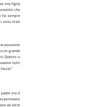
e mia figlia
convinto che
ci ha sempre
i sono stati
 che possiamo
rea un grande
si. Questo ci
eravamo tutti
faccio”.
 padre era il
t ha permeato
iare ad altre