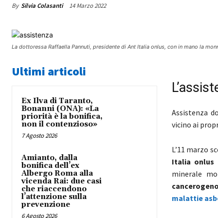
By
Silvia Colasanti
14 Marzo 2022
La dottoressa Raffaella Pannuti, presidente di Ant Italia onlus, con in mano la monn
Ultimi articoli
L’assis
Ex Ilva di Taranto,
Bonanni (ONA): «La
Assistenza do
priorità è la bonifica,
non il contenzioso»
vicino ai propr
7 Agosto 2026
L’11 marzo sc
Amianto, dalla
Italia onlus
bonifica dell’ex
Albergo Roma alla
minerale mo
vicenda Rai: due casi
cancerogen
che riaccendono
l’attenzione sulla
malattie asb
prevenzione
6 Agosto 2026