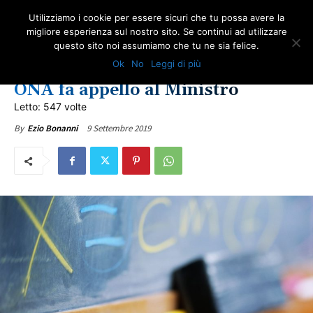
Utilizziamo i cookie per essere sicuri che tu possa avere la
migliore esperienza sul nostro sito. Se continui ad utilizzare
questo sito noi assumiamo che tu ne sia felice.
NEWS AMIANTO
SCUOLA
ULTIME NOTIZIE
Ok
No
Leggi di più
Amianto nelle scuole: Presidente
ONA fa appello al Ministro
Letto: 547 volte
9 Settembre 2019
By
Ezio Bonanni